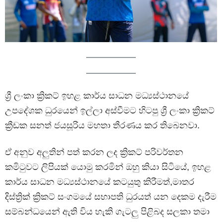
ශ්‍රී ලංකා ක්‍රිකට් ඉහළ කාර්ය සාධන මධ්‍යස්ථානයේ
උපදේශක ධුරයෙන් ඉල්ලා අස්වීමට හිටපු ශ්‍රී ලංකා ක්‍රිකට්
ක්‍රීඩක සනත් ජයසූරිය මහතා තීරණය කර තිබෙනවා.
ඒ අනුව අලුතින් පත් කරන ලද ක්‍රිකට් පරිවර්තන
කමිටුවට ලිපියක් යොමු කරමින් ඔහු කියා සිටියේ, ඉහළ
කාර්ය සාධන මධ්‍යස්ථානයේ කටයුතු කිරීමත්,මාතර
දිස්ත්‍රික් ක්‍රිකට් සංගමයේ සභාපති ධුරයත් යන දෙකම දැරීම
සම්බන්ධයෙන් ඇති විය හැකි ගැටලු පිළිබද සලකා තමා