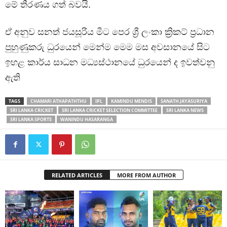
මේ තීරණය ගත් බවයි.
ඒ අනුව සනත් ජයසූරිය මීට පෙර ශ්‍රී ලංකා ක්‍රිකට් ප්‍රධාන
පුහුණුකරු ධුරයෙන් මෙන්ම මෙම මස අවසානයේ සිට
ඉහළ කාර්ය සාධන මධ්‍යස්ථානයේ ධුරයෙන් ද ඉවත්වනු
ඇති
TAGS
CHAMARI ATHAPATHTHU
IPL
KAMINDU MENDIS
SANATH JAYASURIYA
SRI LANKA CRICKET
SRI LANKA CRICKET SELECTION COMMITTEE
SRI LANKA NEWS
SRI LANKA SPORTS
WANINDU HASARANGA
RELATED ARTICLES
MORE FROM AUTHOR