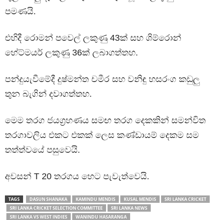
පමණයි.
එහිදී රොමන් පවෙල් ලකුණු 43ක් සහ ශිම්රොන්
හේට්මයර් ලකුණු 36ක් ලබාගත්තහ.
පන්දුයැවීමේදී දුෂ්මන්ත චමීර සහ වනිඳු හසරංග කඩුලු
තුන බැගින් දවාගත්තහ.
මෙම තරග ජයග්‍රහණය සමඟ තරග දෙකකින් සමන්විත
තරගාවලිය එකට එකක් ලෙස කණ්ඩායම් දෙකම සම
තත්ත්වයේ පසුවෙයි.
අවසන් T 20 තරගය හෙට පැවැත්වෙයි.
TAGS
DASUN SHANAKA
KAMINDU MENDIS
KUSAL MENDIS
SRI LANKA CRICKET
SRI LANKA CRICKET SELECTION COMMITTEE
SRI LANKA NEWS
SRI LANKA VS WEST INDIES
WANINDU HASARANGA