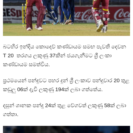
බටහිර ඉන්දිය කොදෙව් කණ්ඩායම සමඟ පැවති දෙවන
T 20 තරගය ලකුණු 37කින් ජයගැනීමට ශ්‍රී ලංකා
කණ්ඩායම සමත්විය.
ප්‍රථමයෙන් පන්දුවට පහර දුන් ශ්‍රී ලංකාව පන්දුවාර 20 තුළ
කඩුලු 06ක් දැවී ලකුණු 194ක් ලබා ගත්තේය.
දසුන් ශානක පන්දු 24ක් තුළ වේගවත් ලකුණු 58ක් ලබා
ගත්තා.