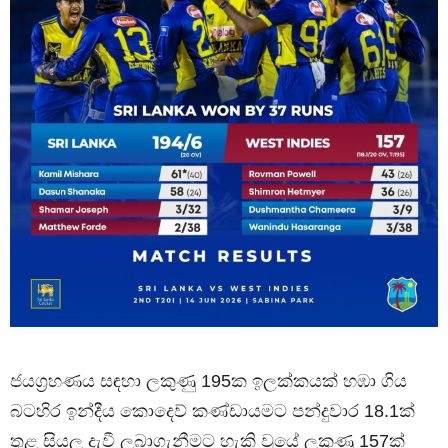
ජයග්‍රහණය සඳහා ලකුණු 195ක ඉලක්කයක් හඹා ගිය
බටහිර ඉන්දීය කොදෙව් කණ්ඩායමට පන්දුවාර 18.1ක්
තුළ සියලු දැවී ලබාගැනීමට හැකි වූයේ ලකුණු 157ක්