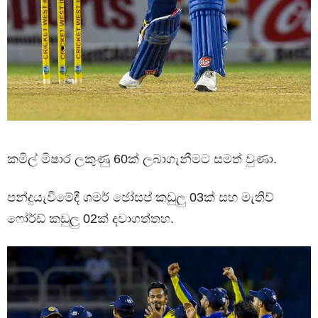
කමිල් මිෂාර ලකුණු 60ක් ලබාගැනීමට සමත් වුණා.
පන්දුයැවීමේදී ශමර් ජෝසප් කඩුලු 03ක් සහ මැතිව්
ෆෝර්ඩ් කඩුලු 02ක් දවාගත්තහ.