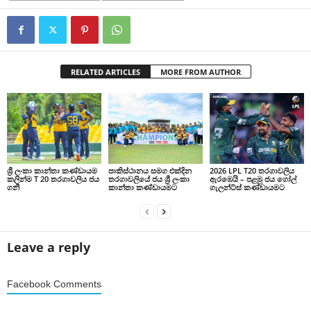
RELATED ARTICLES
MORE FROM AUTHOR
ශ්‍රී ලංකා කාන්තා කණ්ඩායම
පාකිස්ථානය සමග එක්දින
2026 LPL T20 තරගාවලිය
කලින්ම T 20 තරගාවලිය ජය
තරගාවලියේ ජය ශ්‍රී ලංකා
ඇරඹෙයි – පළමු ජය ගෝල්
ගනී
කාන්තා කණ්ඩායමට
ගැලන්ට්ස් කණ්ඩායමට
Leave a reply
Facebook Comments