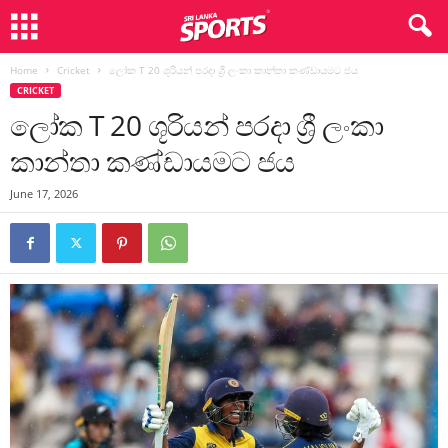
Home
Cricket
ලෝක T 20 ශූරියන් පරදා ශ්‍රී ලංකා කාන්තා කණ්ඩායමට ජය
CRICKET
ලෝක T 20 ශූරියන් පරදා ශ්‍රී ලංකා
කාන්තා කණ්ඩායමට ජය
June 17, 2026