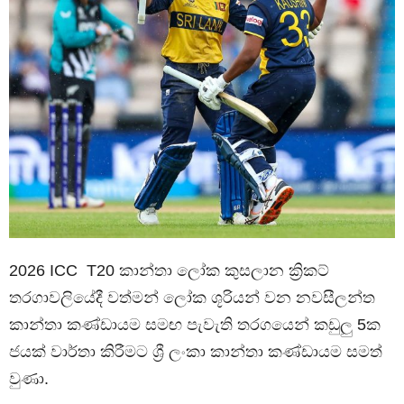
2026 ICC T20 කාන්තා ලෝක කුසලාන ක්‍රිකට්
තරගාවලියේදී වත්මන් ලෝක ශූරියන් වන නවසීලන්ත
කාන්තා කණ්ඩායම සමඟ පැවැති තරගයෙන් කඩුලු 5ක
ජයක් වාර්තා කිරීමට ශ්‍රී ලංකා කාන්තා කණ්ඩායම සමත්
වුණා.