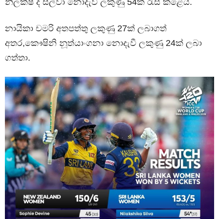
නිලක්ෂි ද සිල්වා නොදැවී ලකුණු 54ක් රැස් කළේය.
නායිකා චමරි අතපත්තු ලකුණු 27ක් ලබාගත්
අතර,කෞෂිනි නූත්යාංගනා නොදැවී ලකුණු 24ක් ලබා
ගත්තා.