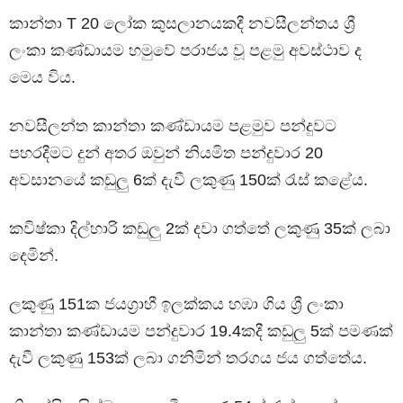
කාන්තා T 20 ලෝක කුසලානයකදී නවසීලන්තය ශ්‍රී
ලංකා කණ්ඩායම හමුවේ පරාජය වූ පළමු අවස්ථාව ද
මෙය විය.
නවසීලන්ත කාන්තා කණ්ඩායම පළමුව පන්දුවට
පහරදීමට දුන් අතර ඔවුන් නියමිත පන්දුවාර 20
අවසානයේ කඩුලු 6ක් දැවී ලකුණු 150ක් රැස් කළේය.
කවිෂ්කා දිල්හාරි කඩුලු 2ක් දවා ගත්තේ ලකුණු 35ක් ලබා
දෙමින්.
ලකුණු 151ක ජයග්‍රාහී ඉලක්කය හඹා ගිය ශ්‍රී ලංකා
කාන්තා කණ්ඩායම පන්දුවාර 19.4කදී කඩුලු 5ක් පමණක්
දැවී ලකුණු 153ක් ලබා ගනිමින් තරගය ජය ගත්තේය.