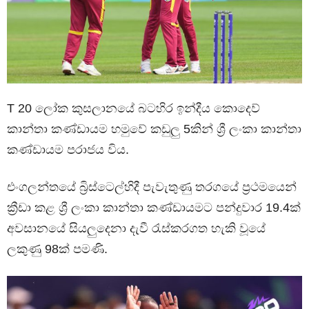
T 20 ලෝක කුසලානයේ බටහිර ඉන්දීය කොදෙව්
කාන්තා කණ්ඩායම හමුවේ කඩුලු 5කින් ශ්‍රී ලංකා කාන්තා
කණ්ඩායම පරාජය විය.
එංගලන්තයේ බ්‍රිස්ටෙල්හිදී පැවැතුණු තරගයේ ප්‍රථමයෙන්
ක්‍රීඩා කළ ශ්‍රී ලංකා කාන්තා කණ්ඩායමට පන්දුවාර 19.4ක්
අවසානයේ සියලුදෙනා දැවී රැස්කරගත හැකි වූයේ
ලකුණු 98ක් පමණි.