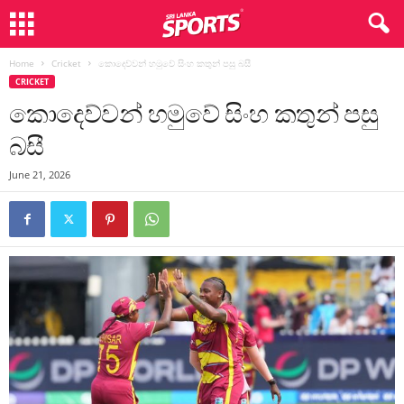
Home
Cricket
කොදෙව්වන් හමුවේ සිංහ කතුන් පසු බසී
CRICKET
කොදෙව්වන් හමුවේ සිංහ කතුන් පසු
බසී
June 21, 2026