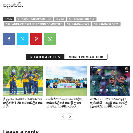
පසුවෙයි.
TAGS
CHAMARI ATHAPATHTHU
SLVWI
SRI LANKA CRICKET
SRI LANKA CRICKET SELECTION COMMITTEE
SRI LANKA NEWS
SRI LANKA SPORTS
RELATED ARTICLES
MORE FROM AUTHOR
ශ්‍රී ලංකා කාන්තා කණ්ඩායම
පාකිස්ථානය සමග එක්දින
2026 LPL T20 තරගාවලිය
කලින්ම T 20 තරගාවලිය ජය
තරගාවලියේ ජය ශ්‍රී ලංකා
ඇරඹෙයි – පළමු ජය ගෝල්
ගනී
කාන්තා කණ්ඩායමට
ගැලන්ට්ස් කණ්ඩායමට
Leave a reply