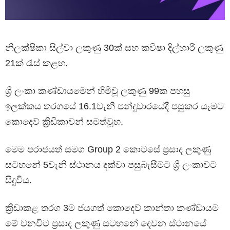
නිලක්ෂිකා සිල්වා ලකුණු 30ක් සහ කවිෂා දිල්හාරි ලකුණු
21ක් රැස් කළහ.
ශ්‍රී ලංකා කණ්ඩායමෙන් හිමිවූ ලකුණු 99ක පහසු
ඉලක්කය තරගයේ 16.1වැනි පන්දුවාරයේදී පසුකර යෑමට
කොදෙව් ක්‍රීඩිකාවන් සමත්වූහ.
මෙම පරාජයත් සමග Group 2 කොටසේ ප්‍රසාද ලකුණු
සටහනේ 5වැනි ස්ථානය දක්වා පසුබැසීමට ශ්‍රී ලංකාවට
සිදුවිය.
ක්‍රීඩාකළ තරග 3ම ජයගත් කොදෙව් කාන්තා කණ්ඩායම
මේ වනවිට ප්‍රසාද ලකුණු සටහනේ දෙවන ස්ථානයේ