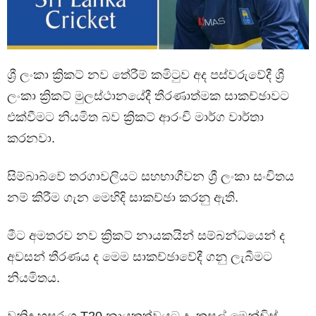
ශ්‍රී ලංකා ක්‍රිකට් නව තේරීම් කමිටුව අද පස්වරුවේදී ශ්‍රී
ලංකා ක්‍රිකට් මුලස්ථානයේදී තීරණාත්මක සාකච්ඡාවට
එක්වීමට නියමිත බව ක්‍රිකට් ආරංචි මාර්ග වාර්තා
කරනවා.
සිම්බාබ්වේ තරගාවලියට සහභාගීවන ශ්‍රී ලංකා සංචිතය
නම් කිරීම ගැන මෙහිදි සාකච්ඡා කරනු ඇති.
මීට අමතරව නව ක්‍රිකට් නායකයින් සම්බන්ධයෙන් ද
අවසන් තීරණය ද මෙම සාකච්ඡාවේදී ගනු ලැබීමට
නියමිතය.