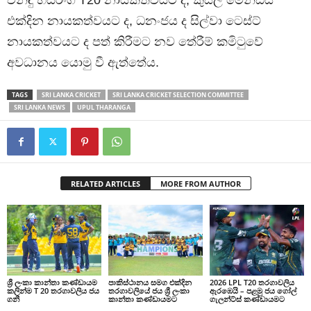
වනිඳු හසරංග T20 නායකත්වයට ද, කුසල් මෙන්ඩිස්
එක්දින නායකත්වයට ද, ධනංජය ද සිල්වා ටෙස්ට්
නායකත්වයට ද පත් කිරීමට නව තේරීම් කමිටුවේ
අවධානය යොමු වී ඇත්තේය.
TAGS
SRI LANKA CRICKET
SRI LANKA CRICKET SELECTION COMMITTEE
SRI LANKA NEWS
UPUL THARANGA
RELATED ARTICLES
MORE FROM AUTHOR
ශ්‍රී ලංකා කාන්තා කණ්ඩායම
පාකිස්ථානය සමග එක්දින
2026 LPL T20 තරගාවලිය
කලින්ම T 20 තරගාවලිය ජය
තරගාවලියේ ජය ශ්‍රී ලංකා
ඇරඹෙයි – පළමු ජය ගෝල්
ගනී
කාන්තා කණ්ඩායමට
ගැලන්ට්ස් කණ්ඩායමට