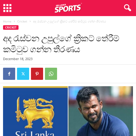
Home
Cricket
අද රැස්වන උපුල්ගේ ක්‍රිකට් තේරීම් කමිටුව ගන්න තීරණය
CRICKET
අද රැස්වන උපුල්ගේ ක්‍රිකට් තේරීම්
කමිටුව ගන්න තීරණය
December 18, 2023