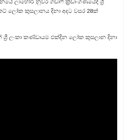
යේ ලාහෝර් නුවර ගඩාෆි ක්‍රීඩාංගණයේදී ශ්‍රී
්‍රිකට් ලෝක කුසලානය දිනා අදට වසර 28ක්
ශ්‍රී ලංකා කණ්ඩායම එක්දින ලෝක කුසලාන දිනා