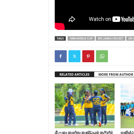
TAGS
1996 WORLD CUP
SRI LANKA CRICKET
SRI
RELATED ARTICLES
MORE FROM AUTHOR
ශ්‍රී ලංකා කාන්තා කණ්ඩායම කලින්ම
පාකිස්