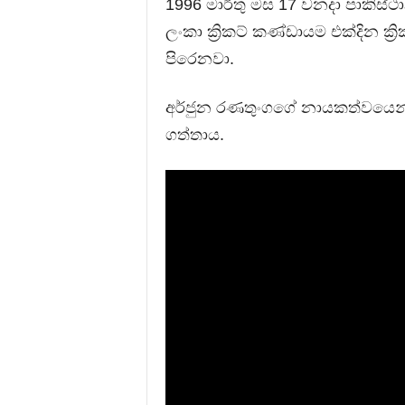
1996 මාර්තු මස 17 වනදා පාකිස්ථාන
ලංකා ක්‍රිකට් කණ්ඩායම එක්දින ක
පිරෙනවා.
අර්ජුන රණතුංගගේ නායකත්වයෙන් 
ගත්තාය.