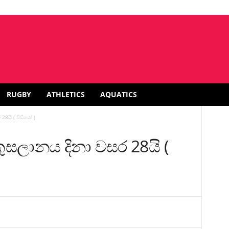
RUGBY
ATHLETICS
AQUATICS
8යි ( විඩීයෝ )
ුසලානය දිනා වසර 28යි (