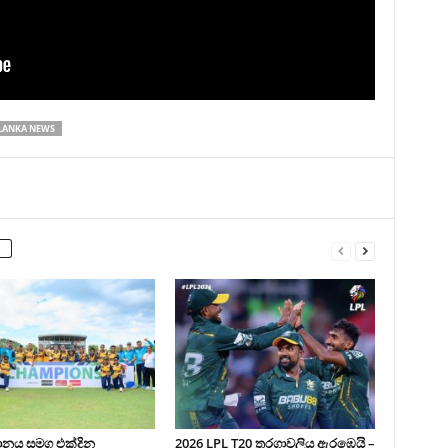
 LANKA NEWS
ථානය සමග එක්දින
2026 LPL T20 තරගාවලිය ඇරඹෙයි –