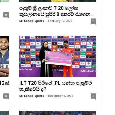
පැතුම් ශ්‍රී ලංකාව T 20 ලෝක
කුසලානයේ සුපිරි 8 අතරට රැගෙන...
0
Sri Lanka Sports
-
February 17, 2026
0
12ක්
ILT T20 පිටියේ IPL යන්න පැතුම්ට
හැකිවෙයි ද ?
Sri Lanka Sports
-
December 8, 2025
0
0