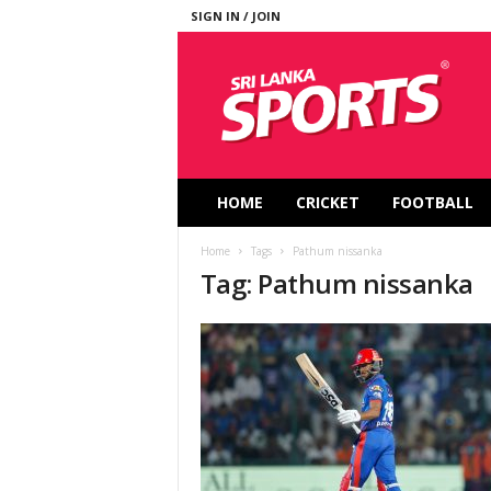
SIGN IN / JOIN
S
r
i
L
a
n
k
HOME
CRICKET
FOOTBALL
a
S
Home
Tags
Pathum nissanka
p
Tag: Pathum nissanka
o
r
t
s