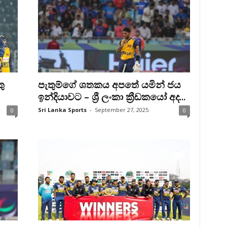
ු
පැතුම්ගේ ශතකය අපතේ යමින් ජය
ඉන්දියාවට – ශ්‍රී ලංකා ක්‍රීඩකයෝ අද...
Sri Lanka Sports
-
September 27, 2025
0
0