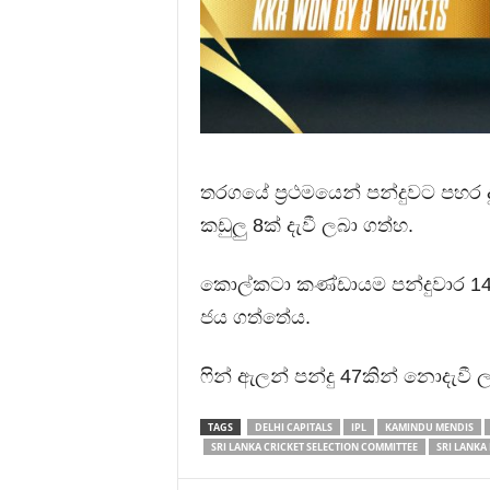
තරගයේ ප්‍රථමයෙන් පන්දුවට පහර ද
කඩුලු 8ක් දැවී ලබා ගත්හ.
කොල්කටා කණ්ඩායම පන්දුවාර 14.2
ජය ගත්තේය.
ෆින් ඇලන් පන්දු 47කින් නොදැවී 
TAGS
DELHI CAPITALS
IPL
KAMINDU MENDIS
SRI LANKA CRICKET SELECTION COMMITTEE
SRI LANKA