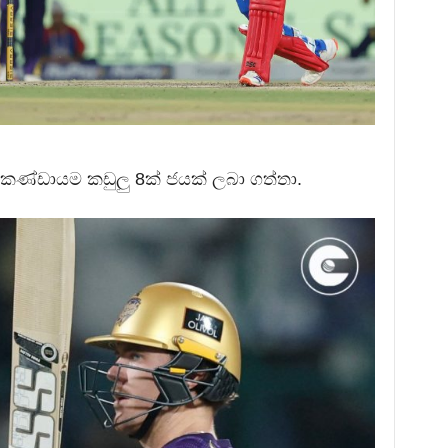
ණ්ඩායම කඩුලු 8ක් ජයක් ලබා ගත්තා.