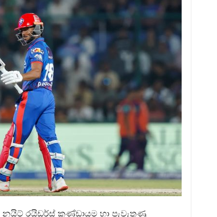
 නයිට් රයිඩර්ස් කණ්ඩායම හා පැවැතුණු