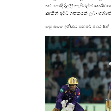
තරගයේදී දිල්ලි කැපිටල්ස් කණ්ඩ
29කින් අර්ධ ශතකයක් ලබා ගත්තේ
ඔහු මෙම ඉනිමට හතරේ පහර 5ක් 