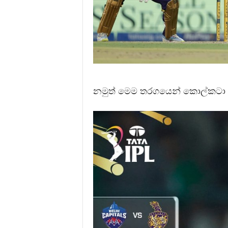
නමුත් මෙම තරගයෙන් කොල්කටා ක