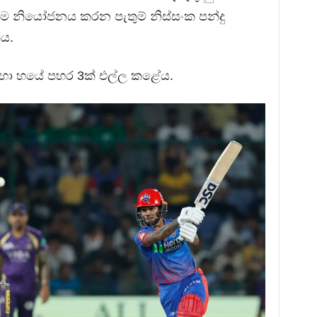
ායම නියෝජනය කරන පැතුම් නිස්සංක පන්දු
ය.
හා හයේ පහර 3ක් එල්ල කළේය.