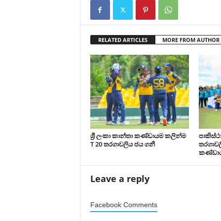
RELATED ARTICLES
MORE FROM AUTHOR
ශ්‍රී ලංකා කාන්තා කණ්ඩායම කලින්ම
පාකිස්
T 20 තරගාවලිය ජය ගනී
තරගාවලි
කණ්ඩා
Leave a reply
Facebook Comments