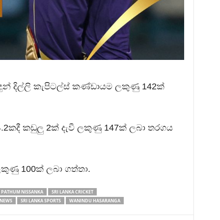
ුන් දිල්ලි කැපිටල්ස් කණ්ඩායම ලකුණු 142ක්
කදී කඩුලු 2ක් දැවී ලකුණු 147ක් ලබා තරගය
ලකුණු 100ක් ලබා ගත්තා.
PATHUM NISSANKA
SRI LANKA CRICKET
 NEWS
SRI LANKA SPORTS
WANINDU HASARANGA