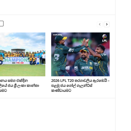
ථානය සමග එක්දින
2026 LPL T20 තරගාවලිය ඇරඹෙයි –
යේ ජය ශ්‍රී ලංකා කාන්තා
පළමු ජය ගෝල් ගැලන්ට්ස්
යමට
කණ්ඩායමට