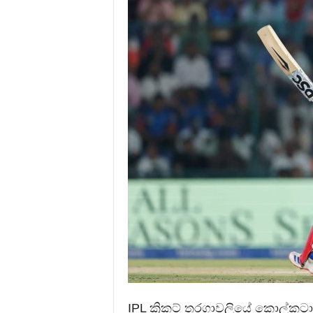
IPL ක්‍රිකට් තරගාවලියේ කොල්කටා