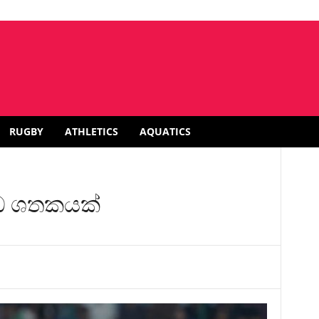
RUGBY
ATHLETICS
AQUATICS
ර්ධ ශතකයක්