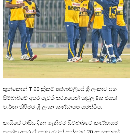
තුන්කොන් T 20 ක්‍රිකට් තරගාවලියේ ශ්‍රී ලංකාව සහ
සිම්බාබ්වේ අතර පැවති තරගයෙන් කඩුලු 9ක ජයක්
වාර්තා කිරීමට ශ්‍රී ලංකා කණ්ඩායම සමත්විය.
කාසියේ වාසිය දිනා ගැනීමට සිම්බාබ්වේ කණ්ඩායම
සමත්වූ අතර ඒ අනුව ඔවුන් පන්දුවාර 20 අවසානයේ