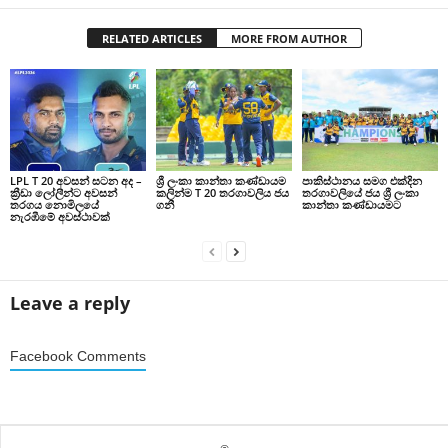
RELATED ARTICLES
MORE FROM AUTHOR
LPL T 20 අවසන් සටන අද –
ශ්‍රී ලංකා කාන්තා කණ්ඩායම
පාකිස්ථානය සමග එක්දින
ක්‍රීඩා ලෝලීන්ට අවසන්
කලින්ම T 20 තරගාවලිය ජය
තරගාවලියේ ජය ශ්‍රී ලංකා
තරගය නොමිලයේ
ගනී
කාන්තා කණ්ඩායමට
නැරඹීමේ අවස්ථාවක්
Leave a reply
Facebook Comments