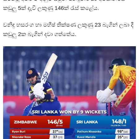
කඩුලු 5ක් දැවී ලකුණු 146ක් රැස් කළේය.
වනිඳු හසරංග හා මහීෂ් තීක්ෂණ ලකුණු 23 බැගින් ලබා දී
කඩුලු 2ක බැගින් දවා ගත්තේය.