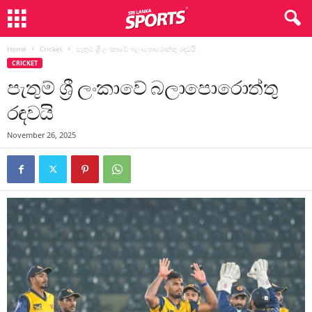
Home
Cricket
පැතුම් ශ්‍රී ලංකාවේ බලාපොරොත්තු රඳවයි
CRICKET
පැතුම් ශ්‍රී ලංකාවේ බලාපොරොත්තු
රඳවයි
November 26, 2025