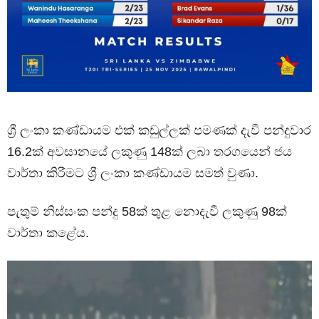
ශ්‍රී ලංකා කණ්ඩායම එක් කඩුල්ලක් පමණක් දැවී පන්දුවාර
16.2ක් අවසානයේ ලකුණු 148ක් ලබා තරගයෙන් ජය
වාර්තා කිරීමට ශ්‍රී ලංකා කණ්ඩායම සමත් වුණා.
පැතුම් නිස්සංක පන්දු 58ක් තුළ නොදැවී ලකුණු 98ක්
වාර්තා කළේය.