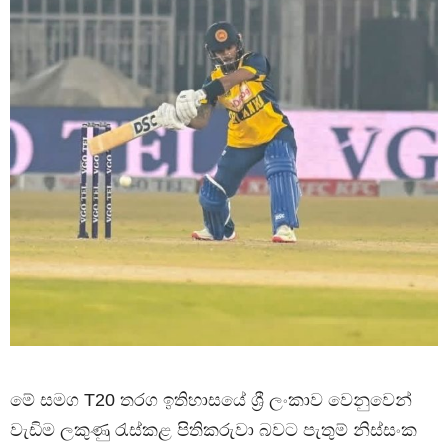
මේ සමග T20 තරග ඉතිහාසයේ ශ්‍රී ලංකාව වෙනුවෙන්
වැඩිම ලකුණු රැස්කළ පිතිකරුවා බවට පැතුම් නිස්සංක