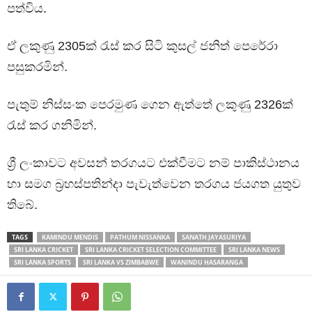
පත්විය.
ඒ ලකුණු 2305ක් රැස් කර සිටි කුසල් ජනිත් පෙරේරා
පසුකරමින්.
පැතුම් නිස්සංක පෙරමුණ ගෙන ඇත්තේ ලකුණු 2326ක්
රැස් කර ගනිමින්.
ශ්‍රී ලංකාවට අවසන් තරගයට එක්වීමට නම් පාකිස්ථානය
හා සමග බ්‍රහස්පතින්දා පැවැත්වෙන තරගය ජයගත යුතුව
තිබේ.
TAGS
KAMINDU MENDIS
PATHUM NISSANKA
SANATH JAYASURIYA
SRI LANKA CRICKET
SRI LANKA CRICKET SELECTION COMMITTEE
SRI LANKA NEWS
SRI LANKA SPORTS
SRI LANKA VS ZIMBABWE
WANINDU HASARANGA