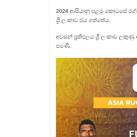
2024 ආසියානු පළමු කොටසේ රග්
ශ්‍රී ලංකාව ජය ගත්තේය.
අවසන් ප්‍රතිඵලය ශ්‍රී ලංකාව ලකු
පමණි.