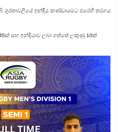
බි ශූරතාවලියේ ඉන්දීය කණ්ඩායමට එරෙහි තරගය
ණු 45ක් සහ ඉන්දියාව ලබා ගත්තේ ලකුණු 10ක්