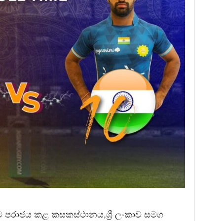
 පරාජය කළ කසකස්ථානය,ශ්‍රී ලංකාව සමග