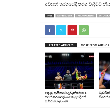
අවසන් තරගයේදී තරග වැදීමට නිය
TAGS
ASIAN RUGBY
SRI LANKA NEWS
SRI LANKA
RELATED ARTICLES
MORE FROM AUTHOR
දකුණු ආසියාවේ දැවැන්තම KFL
බැඩ්මි
සටන් තරගාවලිය කොළඹදී අති
විරේන් 
සාර්ථකව අවසන්