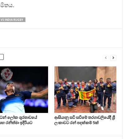
මිතය.
 VS INDIA RUGBY
න්ටන් ලෝක ශූරතාවයේ
ආසියානු සවි සවීමේ තරගාවලියේදී ශ්‍රී
සහ රනිත්මා ඉදිරියට
ලංකාවට රන් පදක්කම් 5ක්