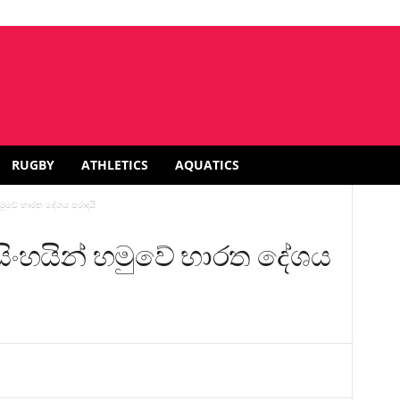
RUGBY
ATHLETICS
AQUATICS
් හමුවේ භාරත දේශය පරාදයි
බි සිංහයින් හමුවේ භාරත දේශය