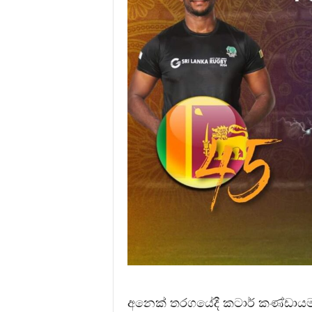
අනෙක් තරගයේදී කටාර් කණ්ඩායම