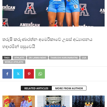
තරුෂි කරුණාරත්න අමෙරිකාවේ උසස් අධ්‍යාපනය
හදාරමින් පසුවෙයි
TAGS
ATHLATIC
SRI LANKA NEWS
THARUSHI KARUNARATNE
USA
WORLD ATHLATIC
RELATED ARTICLES
MORE FROM AUTHOR