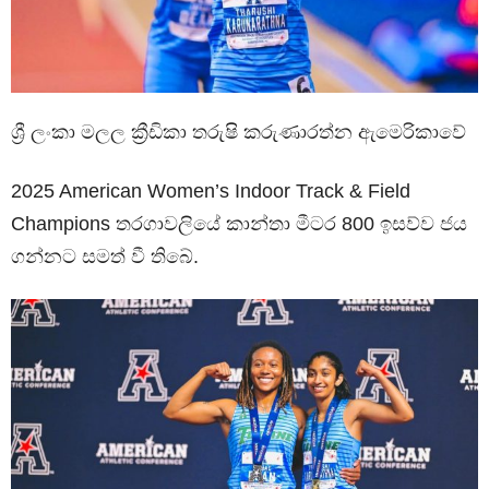
ශ්‍රී ලංකා මලල ක්‍රීඩිකා තරුෂි කරුණාරත්න ඇමෙරිකාවේ
2025 American Women’s Indoor Track & Field
Champions තරගාවලියේ කාන්තා මීටර 800 ඉසව්ව ජය
ගන්නට සමත් වී තිබේ.