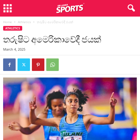
Home
Athletics
තරුෂිට අමෙරිකාවේදී ජයක්
ATHLETICS
තරුෂිට අමෙරිකාවේදී ජයක්
March 4, 2025