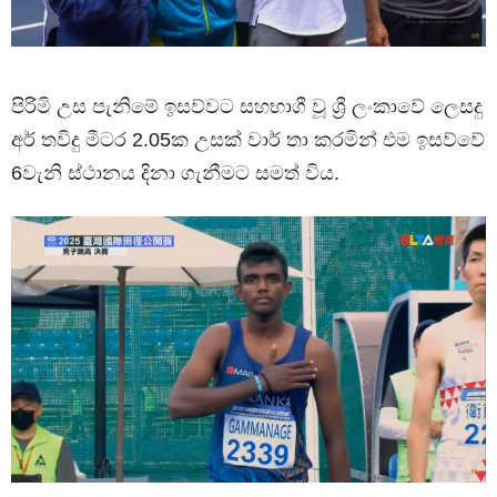
පිරිමි උස පැනිමේ ඉසව්වට සහභාගී වූ ශ්‍රී ලංකාවේ ලෙසදු
අර් තවිදු මීටර 2.05ක උසක් වාර් තා කරමින් එම ඉසව්වේ
6වැනි ස්ථානය දිනා ගැනීමට සමත් විය.