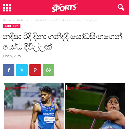
Home
Athletics
නදීෂා රිදී දිනා ගනිද්දී යෝධසිංහගෙන් යෝධ දිවිල්ලක්
ATHLETICS
නදීෂා රිදී දිනා ගනිද්දී යෝධසිංහගෙන්
යෝධ දිවිල්ලක්
June 9, 2025