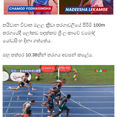
තයිවාන විවෘත මලල ක්‍රීඩා තරගාවලියේ පිරිමි 100m
තරගයේදී ලෝකඩ පදක්කම ශ්‍රී ලංකාවේ චමෝද්
යෝධසිංහ දිනා ගත්තේය.
ඔහු තත්පර 10.38කින් තරගය අවසන් කළේය.