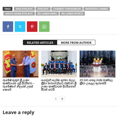
TAGS
ASIA ATHLATIC
ATHLATIC
CHAMOD YODHSINGHA
NADEESHA LEKMGE
SOUTH ASIAN ATHLATIC
SRI LANKA NEWS
SRI LANKA SPORTS
RELATED ARTICLES
MORE FROM AUTHOR
රුමේෂ් ඇතුළු ශ්‍රී ලංකා
යොවුන් ලෝක ශූරතා මලල
23 වන පොදු රාජ්‍ය මණ්ඩල
කණ්ඩායම යළි දිවයිනට –
ක්‍රීඩා තරගාවලියට එක්වන ශ්‍රී
ක්‍රීඩා උළෙල ඇරඹෙයි
රුමේෂ්ගේ නිලයත් උසස්
ලංකා කණ්ඩායම දිවයිනෙන්
කෙරේ
පිටත් වෙයි
Leave a reply