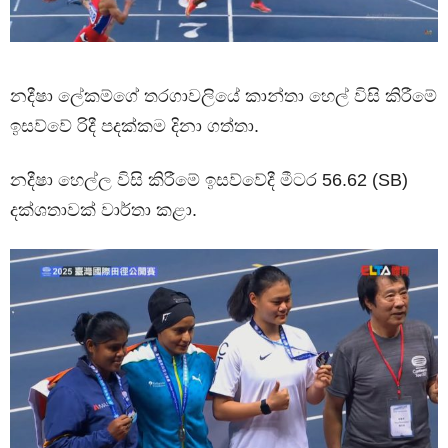
නදීෂා ලේකම්ගේ තරගාවලියේ කාන්තා හෙල් විසි කිරීමේ
ඉසව්වේ රිදී පදක්කම දිනා ගත්තා.
නදීෂා හෙල්ල විසි කිරීමේ ඉසව්වේදී මීටර 56.62 (SB)
දක්ශතාවක් වාර්තා කළා.