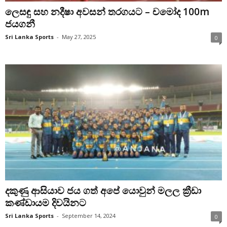
ලෙසඳු සහ නදීෂා අවසන් තරගයට – චමෝද 100m
ජයගනී
Sri Lanka Sports
-
May 27, 2025
0
දකුණු ආසියාව ජය ගත් අපේ යොවුන් මලල ක්‍රීඩා
කණ්ඩායම දිවයිනට
Sri Lanka Sports
-
September 14, 2024
0