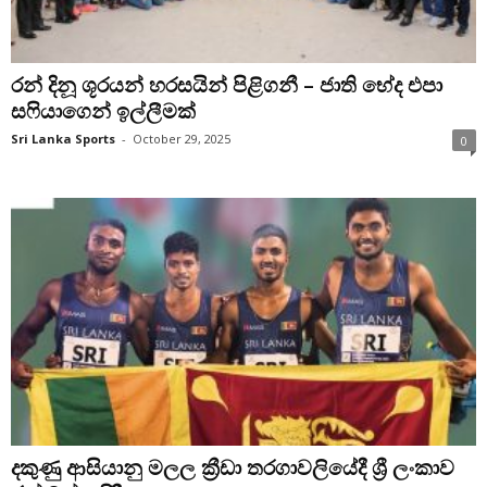
රන් දිනූ ශූරයන් හරසයින් පිළිගනී – ජාති භේද එපා
සෆියාගෙන් ඉල්ලීමක්
Sri Lanka Sports
-
October 29, 2025
0
දකුණු ආසියානු මලල ක්‍රීඩා තරගාවලියේදී ශ්‍රී ලංකාව