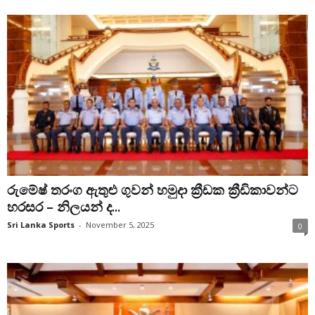
රුමේෂ් තරංග ඇතුළු ගුවන් හමුදා ක්‍රීඩක ක්‍රීඩිකාවන්ට
හරසර – නිලයන් ද...
Sri Lanka Sports
-
November 5, 2025
0