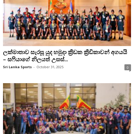
ලක්මාතාව සැරසූ යුද හමුදා ක්‍රීඩක ක්‍රීඩිකාවන් අගයයි
– සෆියාගේ නිලයත් උසස්...
Sri Lanka Sports
-
October 31, 2025
0