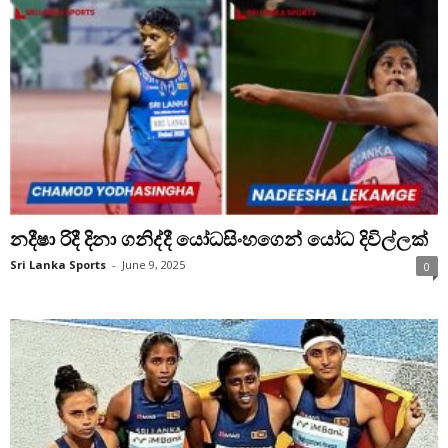
නදීෂා රිදී දිනා ගනිද්දී යෝධසිංහගෙන් යෝධ දිවිල්ලක්
Sri Lanka Sports
-
June 9, 2025
0