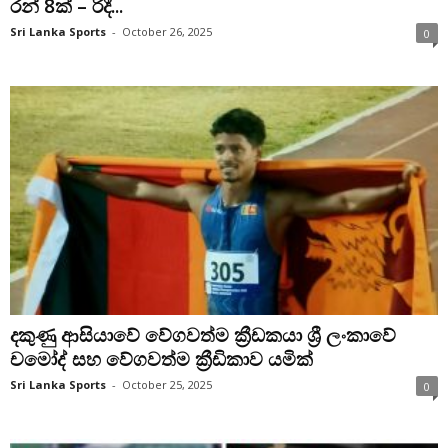
රන් 8ක් – රිදී...
Sri Lanka Sports
-
October 26, 2025
0
දකුණු ආසියාවේ වේගවත්ම ක්‍රීඩකයා ශ්‍රී ලංකාවේ
චමෝද් සහ වේගවත්ම ක්‍රීඩිකාව යමික්
Sri Lanka Sports
-
October 25, 2025
0