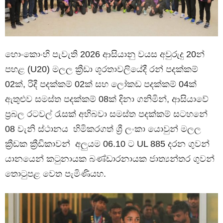
හොංකොංහි පැවැති 2026 ආසියානු වයස අවුරුදු 20න්
පහළ (U20) මලල ක්‍රීඩා ශූරතාවලියේදී රන් පදක්කම්
02ක්, රිදී පදක්කම් 02ක් සහ ලෝකඩ පදක්කම් 04ක්
ඇතුළුව සමස්ත පදක්කම් 08ක් දිනා ගනිමින්, ආසියාවේ
ප්‍රබල රටවල් රැසක් අභිබවා සමස්ත පදක්කම් සටහනේ
08 වැනි ස්ථානය හිමිකරගත් ශ්‍රී ලංකා යොවුන් මලල
ක්‍රීඩක ක්‍රීඩිකාවන් අලුයම 06.10 ට UL 885 දරන ගුවන්
යානයෙන් කටුනායක බණ්ඩාරනායක ජාත්‍යන්තර ගුවන්
තොටුපළ වෙත පැමිණියහ.