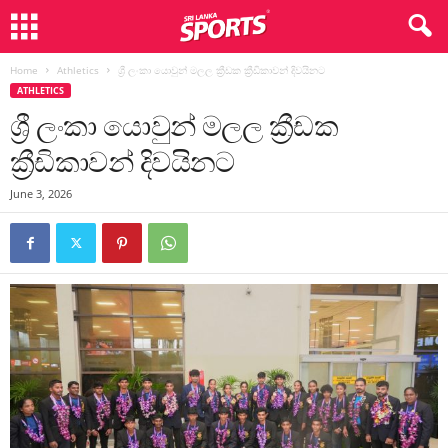
Home
Athletics
ශ්‍රී ලංකා යොවුන් මලල ක්‍රීඩක ක්‍රීඩිකාවන් දිවයිනට
ATHLETICS
ශ්‍රී ලංකා යොවුන් මලල ක්‍රීඩක
ක්‍රීඩිකාවන් දිවයිනට
June 3, 2026