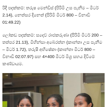
රිදී පදක්කම්: තරුෂ මෙන්ඩිස් (පිරිමි උස පැනීම – මීටර්
2.14), නෙත්සර දිනෙත් (පිරිමි මීටර් 800 – විනාඩි
01:49.22)
ලෝකඩ පදක්කම්: සදෙව් රාජකරුණා (පිරිමි මීටර් 200 –
තත්පර 21.13), මිහින්සා අබේරත්න (කාන්තා උස පැනීම
– මීටර් 1.72), තරුෂි අභිෂේකා (කාන්තා මීටර් 800 –
විනාඩි 02:07.97) සහ 4×400 මීටර් මිශ්‍ර සහය දිවීමේ
කණ්ඩායම.