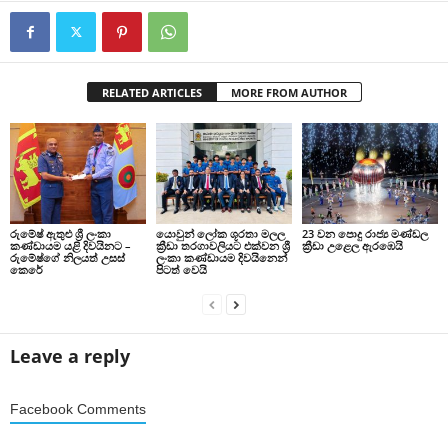
RELATED ARTICLES
MORE FROM AUTHOR
රුමේෂ් ඇතුළු ශ්‍රී ලංකා
යොවුන් ලෝක ශූරතා මලල
23 වන පොදු රාජ්‍ය මණ්ඩල
කණ්ඩායම යළි දිවයිනට –
ක්‍රීඩා තරගාවලියට එක්වන ශ්‍රී
ක්‍රීඩා උළෙල ඇරඹෙයි
රුමේෂ්ගේ නිලයත් උසස්
ලංකා කණ්ඩායම දිවයිනෙන්
කෙරේ
පිටත් වෙයි
Leave a reply
Facebook Comments