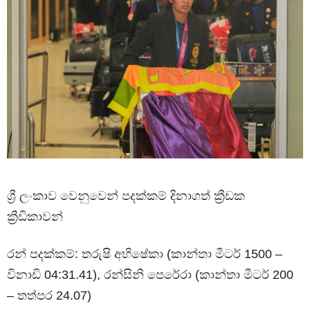
ශ්‍රී ලංකාව වෙනුවෙන් පදක්කම් දිනාගත් ක්‍රීඩක
ක්‍රීඩිකාවන්
රන් පදක්කම්: තරුෂි අභිෂේකා (කාන්තා මීටර් 1500 –
විනාඩි 04:31.41), රන්සිනි පෙරේරා (කාන්තා මීටර් 200
– තත්පර 24.07)