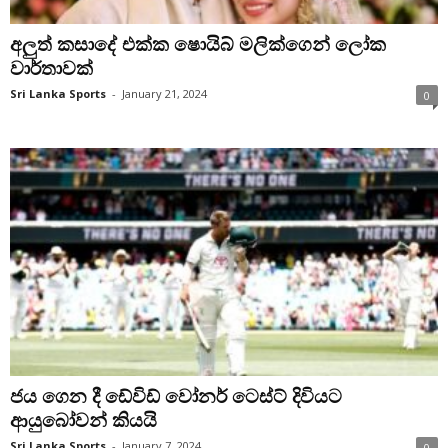
අලුත් කසාදේ එක්ක ෂොයිබ් මලික්ගෙන් ලෝක
වාර්තාවක්
Sri Lanka Sports
-
January 21, 2024
0
ජය ගෙන දී ඩේවිඩ් වෝනර් ටෙස්ට් දිවියට
ආයුබෝවන් කියයි
Sri Lanka Sports
-
January 7, 2024
0