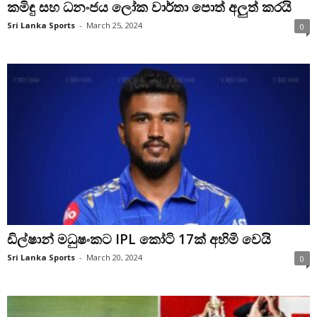
කමිඳු සහ ධනංජය ලෝක වාර්තා පොත් අලුත් කරයි
Sri Lanka Sports
-
March 25, 2024
0
ඩිල්ෂාන් මධුෂංකට IPL කෝටි 17ක් අහිමි වෙයි
Sri Lanka Sports
-
March 20, 2024
0