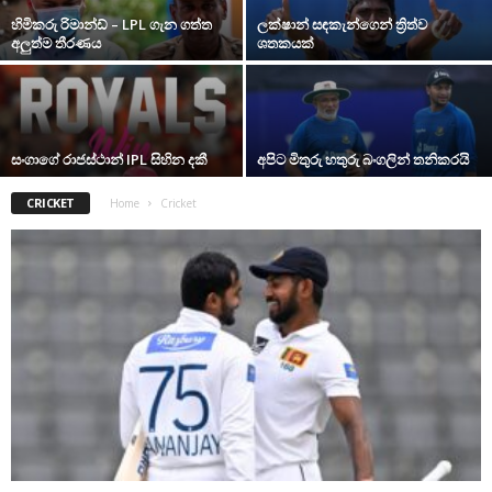
හිමිකරු රිමාන්ඩ් – LPL ගැන ගත්ත
ලක්ෂාන් සඳකැන්ගෙන් ත්‍රිත්ව
අලුත්ම තීරණය
ශතකයක්
සංගාගේ රාජස්ථාන් IPL සිහින දකී
අපිට මිතුරු හතුරු බංගලින් තනිකරයි
CRICKET
Home
Cricket