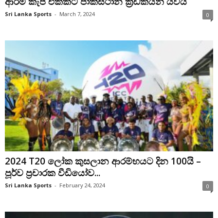
ආර්මි කැප් එකකට පාකිස්ථාන ක්‍රීඩකයින් යවයි
Sri Lanka Sports
-
March 7, 2024
0
2024 T20 ලෝක කුසලාන ආරම්භයට දින 100යි –
පූර්ව ප්‍රචාරක වීඩියෝව...
Sri Lanka Sports
-
February 24, 2024
0