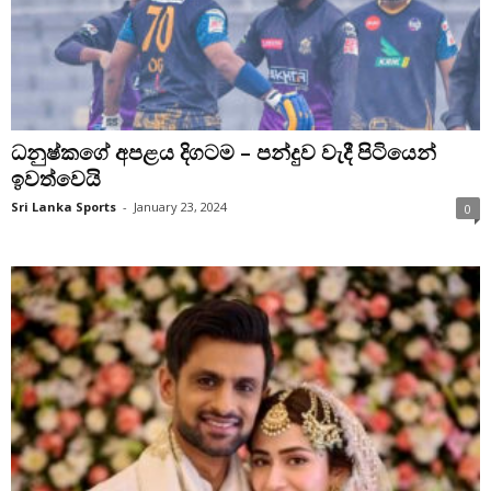
ධනුෂ්කගේ අපළය දිගටම – පන්දුව වැදී පිටියෙන්
ඉවත්වෙයි
Sri Lanka Sports
-
January 23, 2024
0