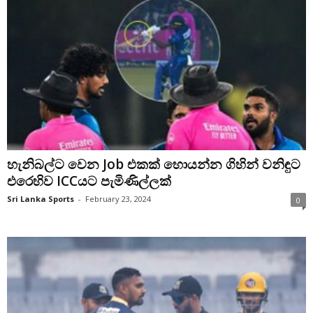
හැනිබල්ට වෙන Job එකක් හොයන්න ගිහින් වනිඳුට
එරෙහිව ICCයට පැමිණිල්ලක්
Sri Lanka Sports
-
February 23, 2024
0