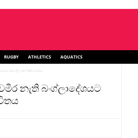
RUGBY
ATHLETICS
AQUATICS
දේශයට යන ශ්‍රී ලංකා T20 සංචිතය
ත චමීර නැති බංග්ලාදේශයට
ංචිතය