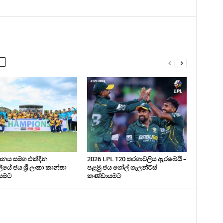
ථානය සමග එක්දින
2026 LPL T20 තරගාවලිය ඇරඹෙයි –
යේ ජය ශ්‍රී ලංකා කාන්තා
පළමු ජය ගෝල් ගැලන්ට්ස්
යමට
කණ්ඩායමට