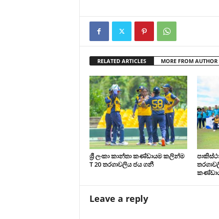
RELATED ARTICLES
MORE FROM AUTHOR
ශ්‍රී ලංකා කාන්තා කණ්ඩායම කලින්ම
පාකිස්
T 20 තරගාවලිය ජය ගනී
තරගාවලි
කණ්ඩා
Leave a reply