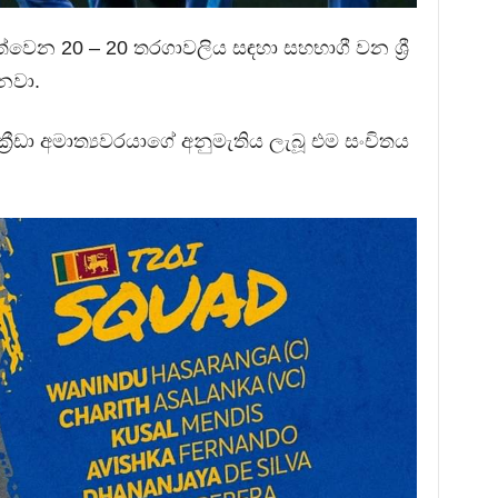
වෙන 20 – 20 තරගාවලිය සඳහා සහභාගී වන ශ්‍රී
ෙනවා.
රීඩා අමාත්‍යවරයාගේ අනුමැතිය ලැබූ එම සංචිතය