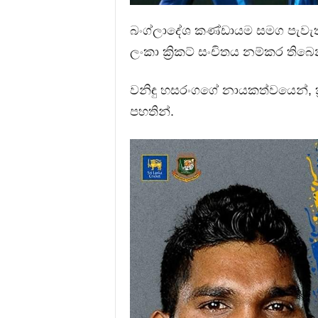
බංග්ලාදේශ කණ්ඩායම සමග පැවැත්
ලංකා ක්‍රිකට් සංචිතය නම්කර තිබ
වනිඳු හසරංගගේ නායකත්වයෙන්, ක්‍
පහතින්.