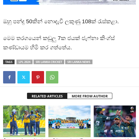
ඔහු පන්දු 50කින් නොදැවී ලකුණු 108ක් රැස්කළා.
මෙම තරගයෙන් කඩුලු 7ක ජයක් ජැෆ්නා කිංග්ස්
කණ්ඩායම හිමි කර ගත්තේය.
TAGS
LPL 2024
SRI LANKA CRICKET
SRI LANKA NEWS
RELATED ARTICLES
MORE FROM AUTHOR