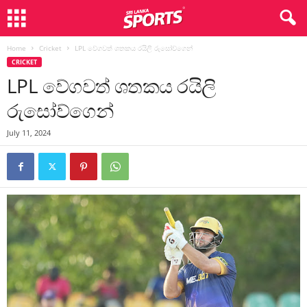
Home
Cricket
LPL වේගවත් ශතකය රයිලි රුසෝව්ගෙන්
CRICKET
LPL වේගවත් ශතකය රයිලි
රුසෝව්ගෙන්
July 11, 2024