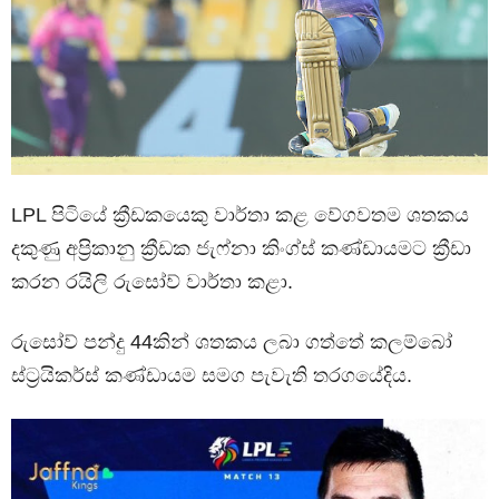
LPL පිටියේ ක්‍රීඩකයෙකු වාර්තා කළ වේගවතම ශතකය
දකුණු අප්‍රිකානු ක්‍රීඩක ජැෆ්නා කිංග්ස් කණ්ඩායමට ක්‍රීඩා
කරන රයිලි රුසෝව් වාර්තා කළා.
රුසෝව් පන්දු 44කින් ශතකය ලබා ගත්තේ කලම්බෝ
ස්ට්‍රයිකර්ස් කණ්ඩායම සමග පැවැති තරගයේදිය.