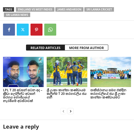
TAGS
ENGLAND VS WEST INDIES
JAMES ANDARSON
SRI LANKA CRICKET
SRI LANKA NEWS
RELATED ARTICLES
MORE FROM AUTHOR
LPL T 20 අවසන් සටන අද –
ශ්‍රී ලංකා කාන්තා කණ්ඩායම
පාකිස්ථානය සමග එක්දින
ක්‍රීඩා ලෝලීන්ට අවසන්
කලින්ම T 20 තරගාවලිය ජය
තරගාවලියේ ජය ශ්‍රී ලංකා
තරගය නොමිලයේ
ගනී
කාන්තා කණ්ඩායමට
නැරඹීමේ අවස්ථාවක්
Leave a reply