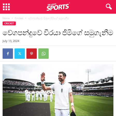
Home
Cricket
වේගපන්දුවේ වීරයා ජිමිගේ සමුගැනීම
CRICKET
වේගපන්දුවේ වීරයා ජිමිගේ සමුගැනීම
July 13, 2024