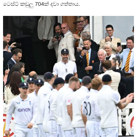
ටෙස්ට් කඩුලු 704ක් දවා ගත්තාය.