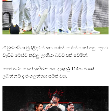
ඒ මුත්තයියා මුරලිදරන් සහ ශේන් වෝන්ගෙන් පසු ලොව
වැඩිම ටෙස්ට් කඩුලු ලාභියා බවට පත් වෙමින්.
මෙම තරගයෙන් ඉනිමක සහ ලකුණු 114ක ජයක්
ලබන්නට ද එංගලන්තය සමත් විය.