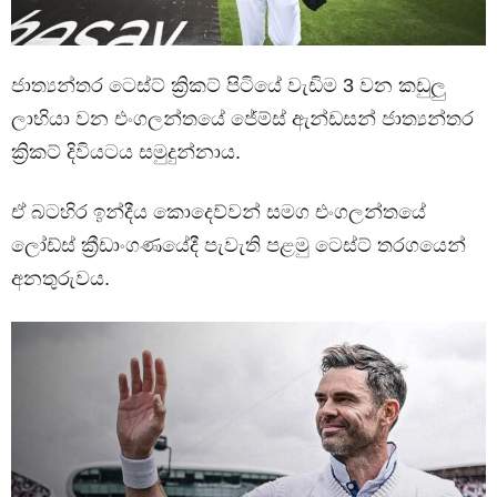
ජාත්‍යන්තර ටෙස්ට් ක්‍රිකට් පිටියේ වැඩිම 3 වන කඩුලු
ලාභියා වන එංගලන්තයේ ජේම්ස් ඇන්ඩසන් ජාත්‍යන්තර
ක්‍රිකට් දිවියටය සමුදුන්නාය.
ඒ බටහිර ඉන්දීය කොදෙව්වන් සමග එංගලන්තයේ
ලෝඩ්ස් ක්‍රීඩාංගණයේදී පැවැති පළමු ටෙස්ට් තරගයෙන්
අනතුරුවය.