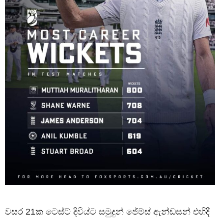
වසර 21ක ටෙස්ට් දිවිය්ට සමුදුන් ජේම්ස් ඇන්ඩසන් එහිදී