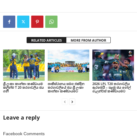
RELATED ARTICLES
MORE FROM AUTHOR
ශ්‍රී ලංකා කාන්තා කණ්ඩායම
පාකිස්ථානය සමග එක්දින
2026 LPL T20 තරගාවලිය
කලින්ම T 20 තරගාවලිය ජය
තරගාවලියේ ජය ශ්‍රී ලංකා
ඇරඹෙයි – පළමු ජය ගෝල්
ගනී
කාන්තා කණ්ඩායමට
ගැලන්ට්ස් කණ්ඩායමට
Leave a reply
Facebook Comments