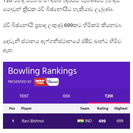
T20 පන්දු යවන්නන් අතර ඉදිරියට පැමිණීමට ඉන්දීය
යොවුන් ක්‍රීඩක රවී බිෂ්නෝයිට හැකියාව ලැබුණා.
රවී බිෂ්නෝයි ප්‍රසාද ලකුණු 699කට හිමිකම් කියනවා.
දෙවැනි ස්ථානය ඇෆ්ගනිස්ථානයේ රෂීඩ් ඛාන්ට හිමිව
ඇත.