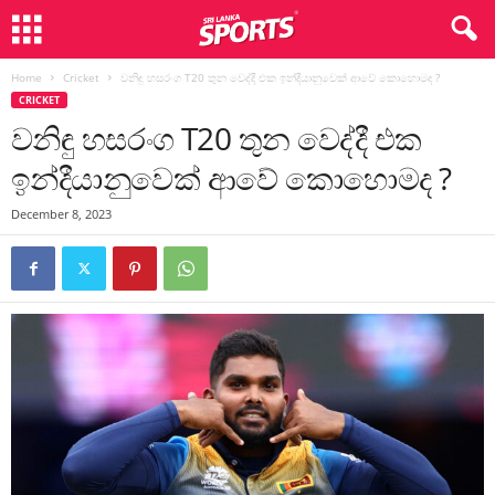
Home
Cricket
වනිඳු හසරංග T20 තුන වෙද්දී එක ඉන්දීයානුවෙක් ආවේ කොහොමද ?
CRICKET
වනිඳු හසරංග T20 තුන වෙද්දී එක
ඉන්දීයානුවෙක් ආවේ කොහොමද ?
December 8, 2023