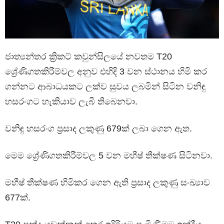
ජාත්‍යන්තර ක්‍රිකට් කවුන්සිලයේ නවතම T20
ශ්‍රේණිගතකිරීම්වල අනුව එහිදි 3 වන ස්ථානය හිමි කර
ගන්නට ආබාධයකට ලක්ව සුවය ලබමින් සිටින වනිඳු
හසරංගට හැකියාව ලැබී තිබෙනවා.
වනිඳු හසරංග ප්‍රසාද ලකුණු 679ක් ලබා ගෙන ඇත.
මෙම ශ්‍රේණිගතකිරීම්වල 5 වන මහීෂ් තීක්ෂණ සිටිනවා.
මහීෂ් තීක්ෂණ හිමිකර ගෙන ඇති ප්‍රසාද ලකුණු සංඛ්‍යාව
677ක්.