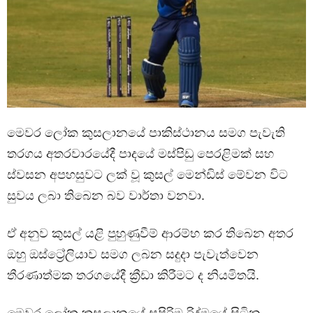
මෙවර ලෝක කුසලානයේ පාකිස්ථානය සමග පැවැති
තරගය අතරවාරයේදී පාදයේ මස්පිඩු පෙරළිමක් සහ
ස්වසන අපහසුවට ලක් වූ කුසල් මෙන්ඩිස් මේවන විට
සුවය ලබා තිබෙන බව වාර්තා වනවා.
ඒ අනුව කුසල් යළි පුහුණුවීම් ආරම්භ කර තිබෙන අතර
ඔහු ඔස්ට්‍රේලියාව සමග ලබන සදුදා පැවැත්වෙන
තීරණාත්මක තරගයේදී ක්‍රීඩා කිරීමට ද නියමිතයි.