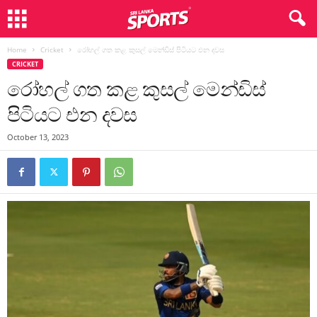
Home
Cricket
රෝහල් ගත කළ කුසල් මෙන්ඩිස් පිටියට එන දවස
CRICKET
රෝහල් ගත කළ කුසල් මෙන්ඩිස්
පිටියට එන දවස
October 13, 2023