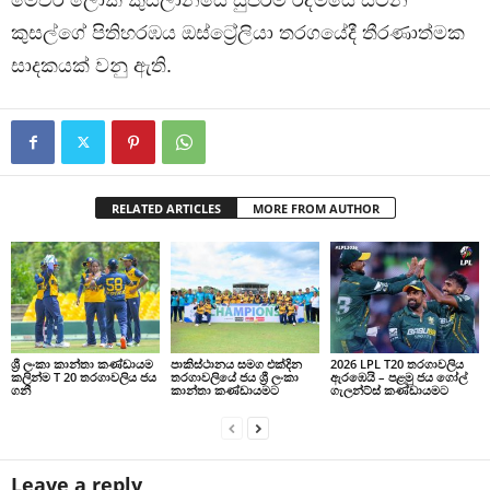
මෙවර ලෝක කුසලානයේ සුපිරිම රිද්මයේ සිටින
කුසල්ගේ පිතිහරඹය ඔස්ට්‍රේලියා තරගයේදී තීරණාත්මක
සාදකයක් වනු ඇති.
RELATED ARTICLES
MORE FROM AUTHOR
ශ්‍රී ලංකා කාන්තා කණ්ඩායම
පාකිස්ථානය සමග එක්දින
2026 LPL T20 තරගාවලිය
කලින්ම T 20 තරගාවලිය ජය
තරගාවලියේ ජය ශ්‍රී ලංකා
ඇරඹෙයි – පළමු ජය ගෝල්
ගනී
කාන්තා කණ්ඩායමට
ගැලන්ට්ස් කණ්ඩායමට
Leave a reply