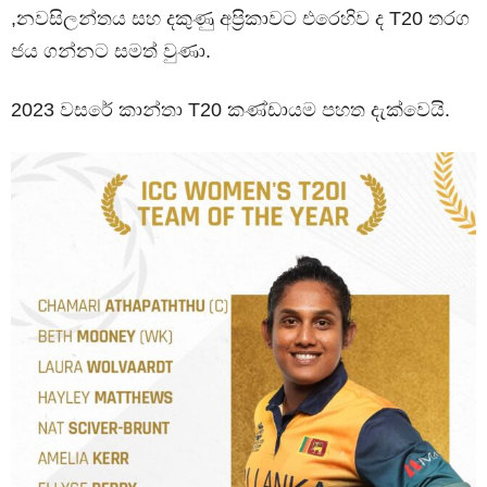
,නවසිලන්තය සහ දකුණු අප්‍රිකාවට එරෙහිව ද T20 තරග
ජය ගන්නට සමත් වුණා.
2023 වසරේ කාන්තා T20 කණ්ඩායම පහත දැක්වෙයි.