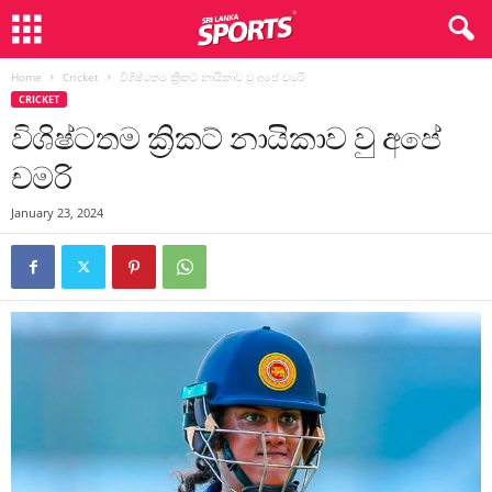
Home
Cricket
විශිෂ්ටතම ක්‍රිකට් නායිකාව වු අපේ චමරි
CRICKET
විශිෂ්ටතම ක්‍රිකට් නායිකාව වු අපේ
චමරි
January 23, 2024