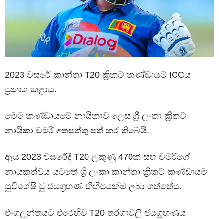
2023 වසරේ කාන්තා T20 ක්‍රිකට් කණ්ඩායම ICCය
ප්‍රකාශ කළාය.
මෙම කණ්ඩායමේ නායිකාව ලෙස ශ්‍රී ලංකා ක්‍රිකට්
නායිකා චමරි අතපත්තු පත් කර තිබේයි.
ඇය 2023 වසරේදී T20 ලකුණු 470ක් සහ චමරිගේ
නායකත්වය යටතේ ශ්‍රී ලංකා කාන්තා ක්‍රිකට් කණ්ඩායම
සුවිශේෂී වු ජයග්‍රහණ කිහිපයක්ම ලබා ගත්තේය.
එංගලන්තයට එරෙහිව T20 තරගාවලි ජයග්‍රහණය