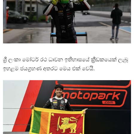
ශ්‍රී ලංකා මෝටර් රථ ධාවන ඉතිහාසයේ ක්‍රීඩකයෙක් ලැබූ
ඉහළම ජයග්‍රහණ අතරට මෙය එක් වෙයි.