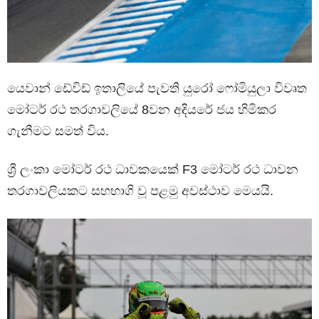
යෙවාන් ඩේවිඩ් ඉතාලියේ පැවති යුරෝ ෆෝමියුලා විවෘත
මෝටර් රථ තරගාවලියේ 8වන අදියරේ ජය හිමිකර
ගැනීමට සමත් විය.
ශ්‍රී ලංකා මෝටර් රථ ධාවකයෙක් F3 මෝටර් රථ ධාවන
තරගාවලියකට සහභාගි වූ පළමු අවස්ථාව මෙයයි.