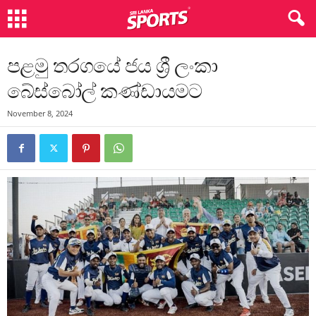
පළමු තරගයේ ජය ශ්‍රී ලංකා
බේස්බෝල් කණ්ඩායමට
November 8, 2024