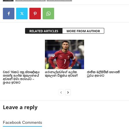
RELATED ARTICLES
MORE FROM AUTHOR
වසර 16කට පසු ස්පාඤ්ඤය
රොනාල්ඩෝගේ ලෝක
ජාතික ඔලිම්පික් සභාපති
පාපන්දු ලෝක කුසලානයේ
කුසලාන වික්‍රමය අවසන්
ධුරය අසංගට
අවසන් මහා තරගයට –
ප්‍රංශය ඉවතට
Leave a reply
Facebook Comments