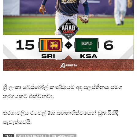
ශ්‍රී ලංකා බේස්බෝල් කණ්ඩායම අද පලස්තීනය සමග
තරගයකට එක්වනවා.
තරගාවලිය රටවල් 9ක සහභාගිත්වයෙන් ඩුබායිහිදී
පැවැත්වෙයි.
TAGS
SRI LANKA BASEBALL
SRI LANKA NEWS