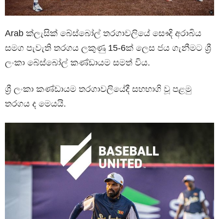
Arab ක්ලැසික් බේස්බෝල් තරගාවලියේ සෞදි අරාබිය
සමග පැවැති තරගය ලකුණු 15-6ක් ලෙස ජය ගැනීමට ශ්‍රී
ලංකා බේස්බෝල් කණ්ඩායම සමත් විය.
ශ්‍රී ලංකා කණ්ඩායම තරගාවලියේදී සහභාගි වූ පළමු
තරගය ද මෙයයි.