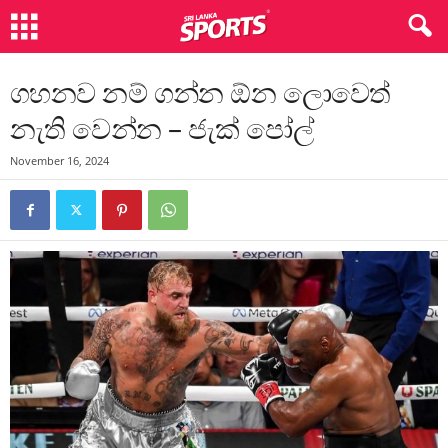
ගහනව නම් ගන්න ඕන ලොවෙත්
නැති වෙන්න – ජැක් පෝල්
November 16, 2024