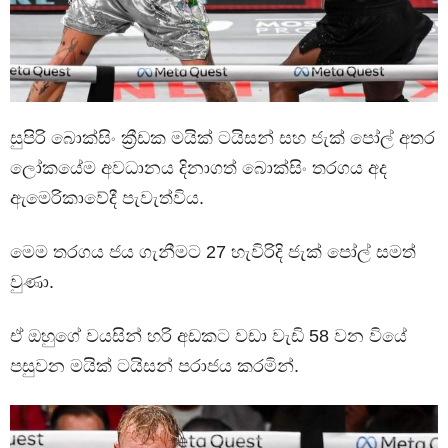
සුපිරි බොක්සිං ක්‍රීඩක මයික් ටයිසන් සහ ජැක් පෝල් අතර
ලෝකයේම අවධානය දිනාගත් බොක්සිං තරගය අද
ඇමෙරිකාවේදී පැවැත්විය.
මෙම තරගය ජය ගැනීමට 27 හැවිරිදි ජැක් පෝල් සමත්
වුණා.
ඒ ඔහුගේ වයසින් හරි අඩකට වඩා වැඩි 58 වන වියේ
පසුවන මයික් ටයිසන් පරාජය කරමින්.