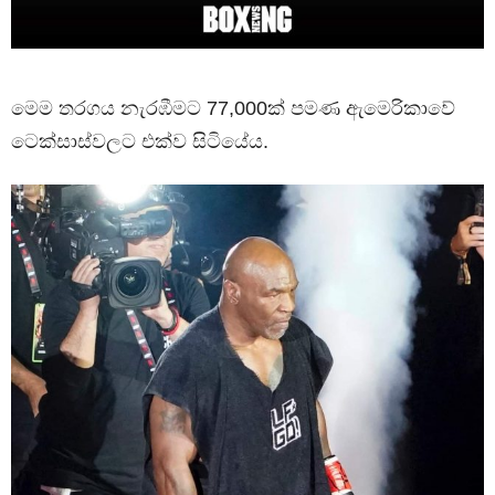
මෙම තරගය නැරඹීමට 77,000ක් පමණ ඇමෙරිකාවේ
ටෙක්සාස්වලට එක්ව සිටියේය.