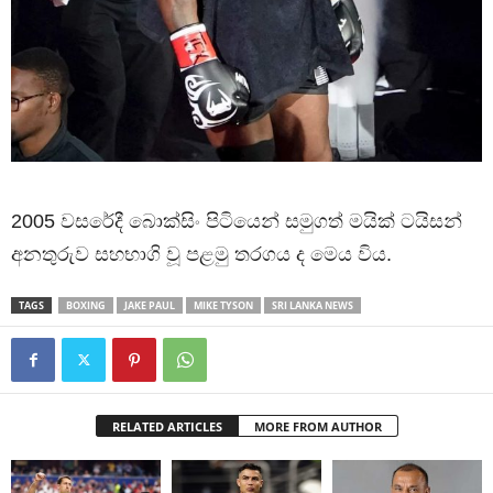
2005 වසරේදී බොක්සිං පිටියෙන් සමුගත් මයික් ටයිසන්
අනතුරුව සහභාගි වූ පළමු තරගය ද මෙය විය.
TAGS
BOXING
JAKE PAUL
MIKE TYSON
SRI LANKA NEWS
RELATED ARTICLES
MORE FROM AUTHOR