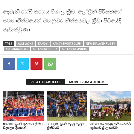
දෙවැනි රග්බි තරගය විශාල ක්‍රීඩා ලෝලීන් පිරිසකගේ
සහභාගිත්වයෙන් මහනුවර නිත්තවෙල ක්‍රීඩා පිටියේදී
පැවැත්වුණා
TAGS
ALLBLACKS
KANDY
KANDY SPORTS CLUB
NEW ZEALAND RUGBY
SRI LANKA NEWS
SRI LANKA RUGBY
SRI LANKA SPORTS
RELATED ARTICLES
MORE FROM AUTHOR
80 වන බ්‍රැඩ්බි ශූරතාව ත්‍රිත්ව
80 වැනි බ්‍රැඩ්බි පළමු ගැටුම
මධ්‍යම හා දකුණු ආසියා රග්බි
විද්‍යාලය දිනාගනී
ත්‍රිත්වයට
ශූරතාව ශ්‍රී ලංකාවට