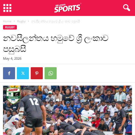
Home
Rugby
නවසීලන්තය හමුවේ ශ්‍රී ලංකාව පසුබසී
RUGBY
නවසීලන්තය හමුවේ ශ්‍රී ලංකාව
පසුබසී
May 4, 2026