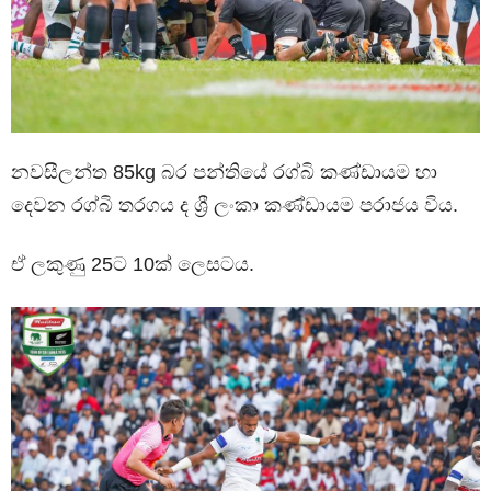
නවසීලන්ත 85kg බර පන්තියේ රග්බි කණ්ඩායම හා
දෙවන රග්බි තරගය ද ශ්‍රී ලංකා කණ්ඩායම පරාජය විය.
ඒ ලකුණු 25ට 10ක් ලෙසටය.