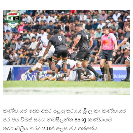
කණ්ඩායම් දෙක අතර පළමු තරගය ශ්‍රී ලංකා කණ්ඩායම
පරාජය වීමත් සමග නවසීලන්ත 85kg කණ්ඩායම
තරගාවලිය තරග 2-0ක් ලෙස ජය ගත්තේය.