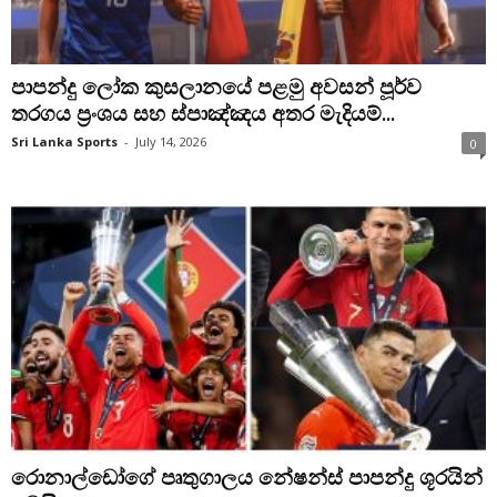
පාපන්දු ලෝක කුසලානයේ පළමු අවසන් පූර්ව
තරගය ප්‍රංශය සහ ස්පාඤ්ඤය අතර මැදියම්...
Sri Lanka Sports
-
July 14, 2026
0
රොනාල්ඩෝගේ පෘතුගාලය නේෂන්ස් පාපන්දු ශූරයින්