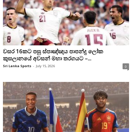
වසර 16කට පසු ස්පාඤ්ඤය පාපන්දු ලෝක
කුසලානයේ අවසන් මහා තරගයට –...
Sri Lanka Sports
-
July 15, 2026
0