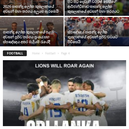
පිට පිට දෙවැනි වරටත් මෙසීගේ
2026 පාපන්දු ලෝක කුසලානයේ
ආර්ජන්ටිනාව පාපන්දු ලෝක
අවසන් මහා තරගය අලුයම ඇරඹෙයි
කුසලානයේ අවසන් මහා තරගයට
පාපන්දු ලෝක කුසලානයේ පළමු
ස්පාඤ්ඤය පාපන්දු ලෝක
අවසන් පූර්ව තරගය ප්‍රංශය සහ
කුසලානයේ අවසන් පූර්ව වටයට
ස්පාඤ්ඤය අතර මැදියම් රැයේදී
පිවිසෙයි
FOOTBALL
Home
Football
Page 4