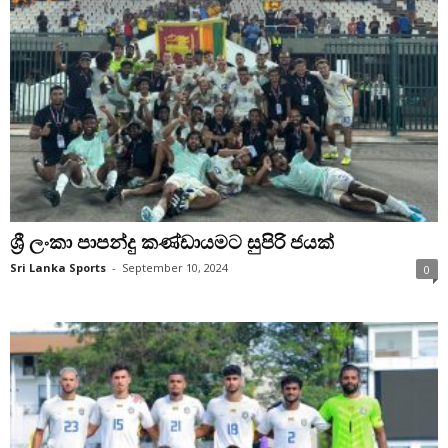
ශ්‍රී ලංකා පාපන්දු කණ්ඩායමට සුපිරි ජයක්
Sri Lanka Sports
-
September 10, 2024
0