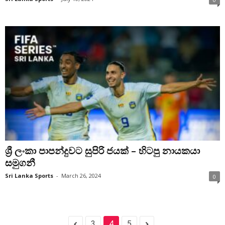
ශ්‍රී ලංකා පාපන්දුවට සුපිරි ජයක් – හිටපු නායකයා
සමුගනී
Sri Lanka Sports
-
March 26, 2024
0
3
4
5