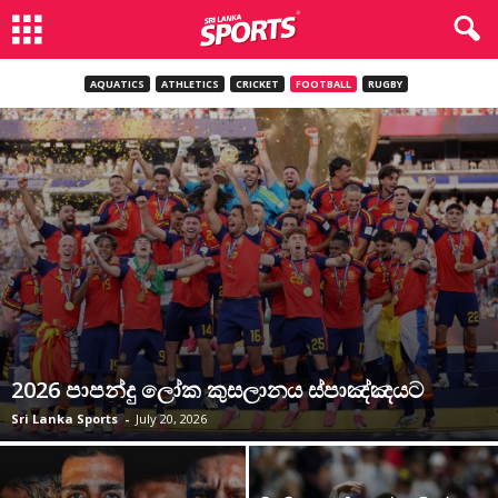
AQUATICS
ATHLETICS
CRICKET
FOOTBALL
RUGBY
2026 පාපන්දු ලෝක කුසලානය ස්පාඤ්ඤයට
Sri Lanka Sports
-
July 20, 2026