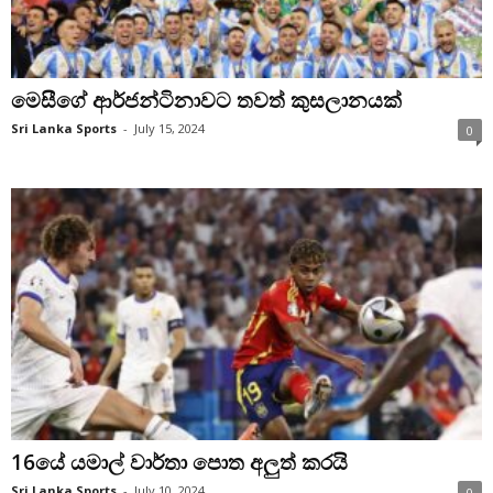
මෙසීගේ ආර්ජන්ටිනාවට තවත් කුසලානයක්
Sri Lanka Sports
-
July 15, 2024
0
16යේ යමාල් වාර්තා පොත අලුත් කරයි
Sri Lanka Sports
-
July 10, 2024
0