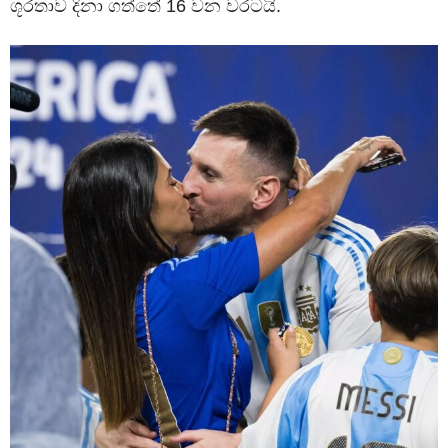
ශූරතාව දිනා ගත්තේ 16 වන වරටයි.