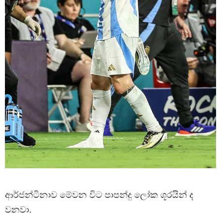
ආර්ජන්ටිනාව මේවන විට පාපන්දු ලෝක ශූරයින් ද
වනවා.