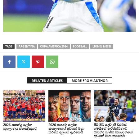
TAGS
ARGENTINA
COPA AMERICA 2024
FOOTBALL
LIONEL MESSI
RELATED ARTICLES
MORE FROM AUTHOR
2026 පාපන්දු ලෝක
2026 පාපන්දු ලෝක
පිට පිට දෙවැනි වරටත්
කුසලානය ස්පාඤ්ඤයට
කුසලානයේ අවසන් මහා
මෙසීගේ ආර්ජන්ටිනාව
තරගය අලුයම ඇරඹෙයි
පාපන්දු ලෝක කුසලානයේ
අවසන් මහා තරගයට