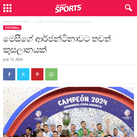
Home
Football
මෙසීගේ ආර්ජන්ටිනාවට තවත් කුසලානයක්
FOOTBALL
මෙසීගේ ආර්ජන්ටිනාවට තවත්
කුසලානයක්
July 15, 2024