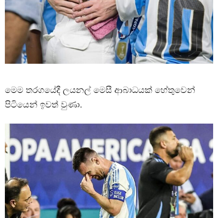
මෙම තරගයේදී ලයනල් මෙසී ආබාධයක් හේතුවෙන්
පිටියෙන් ඉවත් වුණා.