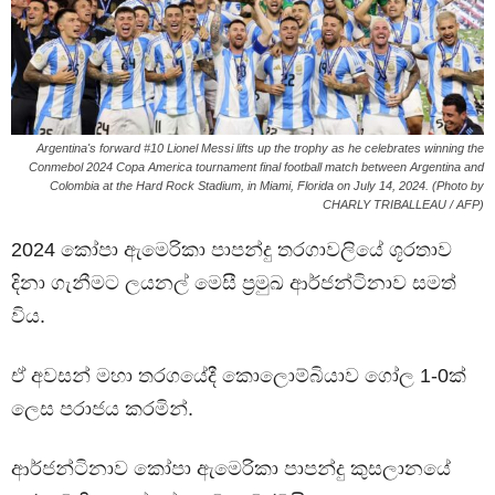
Argentina's forward #10 Lionel Messi lifts up the trophy as he celebrates winning the
Conmebol 2024 Copa America tournament final football match between Argentina and
Colombia at the Hard Rock Stadium, in Miami, Florida on July 14, 2024. (Photo by
CHARLY TRIBALLEAU / AFP)
2024 කෝපා ඇමෙරිකා පාපන්දු තරගාවලියේ ශූරතාව
දිනා ගැනීමට ලයනල් මෙසී ප්‍රමුඛ ආර්ජන්ටිනාව සමත්
විය.
ඒ අවසන් මහා තරගයේදී කොලොම්බියාව ගෝල 1-0ක්
ලෙස පරාජය කරමින්.
ආර්ජන්ටිනාව කෝපා ඇමෙරිකා පාපන්දු කුසලානයේ