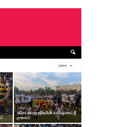
Latest
මධ්‍යම හා දකුණු ආසියා රග්බි ශූරතාව ශ්‍රී
යට
ලංකාවට