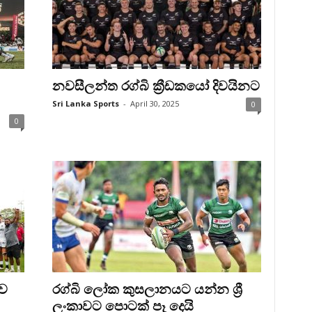
නවසීලන්ත රග්බි ක්‍රීඩකයෝ දිවයිනට
Sri Lanka Sports
-
April 30, 2025
0
0
ාව
රග්බි ලෝක කුසලානයට යන්න ශ්‍රී
ලංකාවට පොටක් පෑ දෙයි