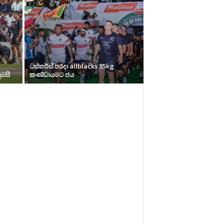
ටස්කර්ස් පරදා allblacks 85kg
ුබසී
කණ්ඩායමට ජය