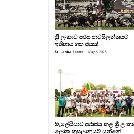
ශ්‍රී ලංකාව පරදා නවසීලන්තයට
ඉතිහාස ගත ජයක්
Sri Lanka Sports
-
May 5, 2025
මැලේසියාව පරාජය කළ ශ්‍රී ලංක
ලෝක කුසලානයට යන්නේ