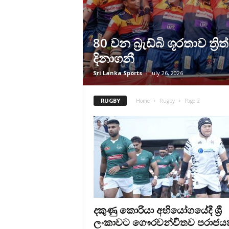
80 වන බ්‍රැඩ්බි ශූරතාව ත්‍රිත
දිනාගනී
Sri Lanka Sports
-
July 26, 2026
RUGBY
Home
Rugby
Page 2
දකුණු කොරියා අභියෝගයේදී ශ්‍රී
ලංකාවට ගෞරවන්විතව පරාජය