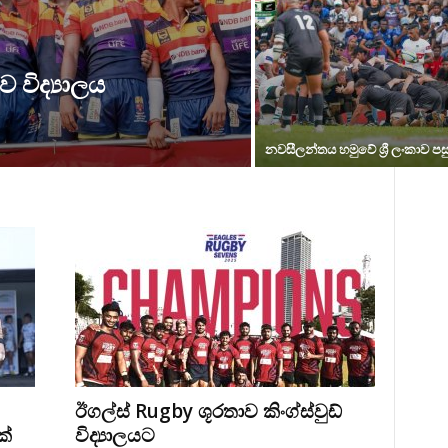
්ව විද්‍යාලය
නවසීලන්තය හමුවේ ශ්‍රී ලංකාව පස
ඊගල්ස් Rugby ශූරතාව කිංග්ස්වුඩ්
ක්
විද්‍යාලයට