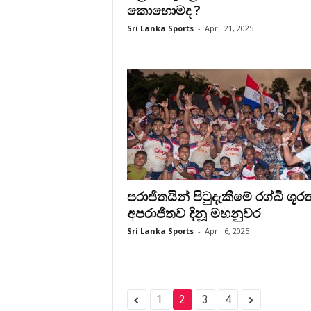
කොහොමද ?
Sri Lanka Sports
-
April 21, 2025
පරාජිතයින් පිටුදැකීමේ රග්බි ශූර
අපරාජිතව දිනූ මහනුවර
Sri Lanka Sports
-
April 6, 2025
1
2
3
4