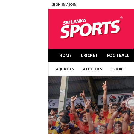
SIGN IN / JOIN
S
r
i
L
a
n
k
HOME
CRICKET
FOOTBALL
a
S
AQUATICS
ATHLETICS
CRICKET
p
o
r
t
s