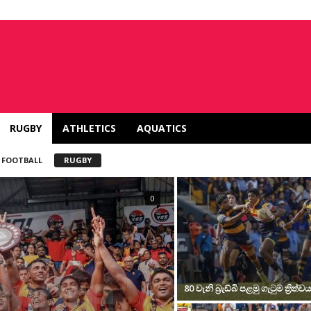
RUGBY
ATHLETICS
AQUATICS
FOOTBALL
RUGBY
0
80 වැනි බ්‍රැඩ්බි පළමු ගැටුම ත්‍රිත්ව