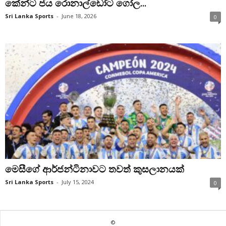
කේන්ට ජය රොනාල්ඩෝට ගෝල...
Sri Lanka Sports
-
June 18, 2026
0
මෙසීගේ ආර්ජන්ටිනාවට තවත් කුසලානයක්
Sri Lanka Sports
-
July 15, 2024
0
©