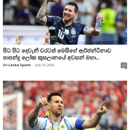
පිට පිට දෙවැනි වරටත් මෙසීගේ ආර්ජන්ටිනාව
පාපන්දු ලෝක කුසලානයේ අවසන් මහා...
Sri Lanka Sports
-
July 16, 2026
0