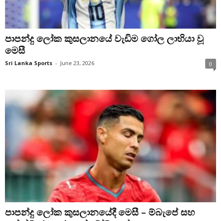
පාපන්දු ලෝක කුසලානයේ වැඩිම ගෝල ලාභියා වූ
මෙසී
Sri Lanka Sports
-
June 23, 2026
0
පාපන්දු ලෝක කුසලානයේදී මෙසී – ම්බැපේ සහ