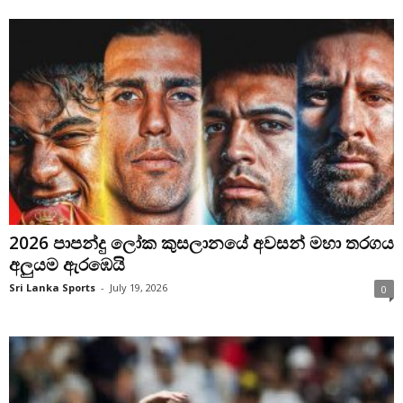
2026 පාපන්දු ලෝක කුසලානයේ අවසන් මහා තරගය
අලුයම ඇරඹෙයි
Sri Lanka Sports
-
July 19, 2026
0