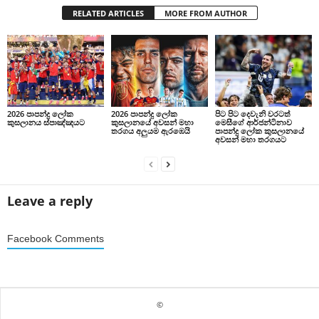
RELATED ARTICLES
MORE FROM AUTHOR
2026 පාපන්දු ලෝක
2026 පාපන්දු ලෝක
පිට පිට දෙවැනි වරටත්
කුසලානය ස්පාඤ්ඤයට
කුසලානයේ අවසන් මහා
මෙසීගේ ආර්ජන්ටිනාව
තරගය අලුයම ඇරඹෙයි
පාපන්දු ලෝක කුසලානයේ
අවසන් මහා තරගයට
Leave a reply
Facebook Comments
©