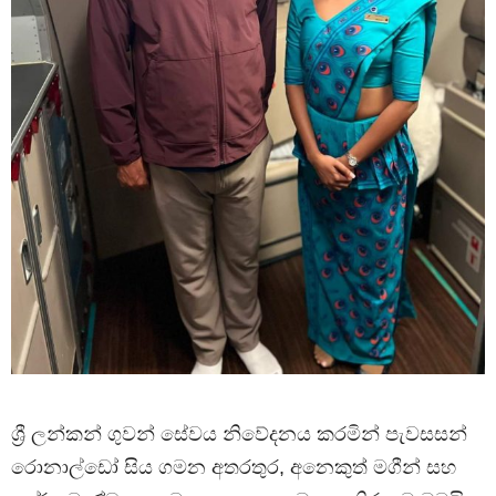
ශ්‍රී ලන්කන් ගුවන් සේවය නිවේදනය කරමින් පැවසසන්
රොනාල්ඩෝ සිය ගමන අතරතුර, අනෙකුත් මගීන් සහ