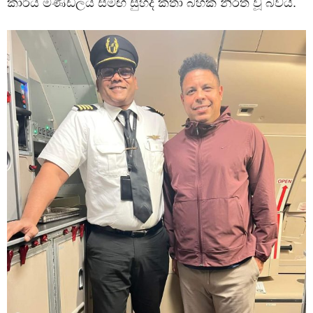
කාර්ය මණ්ඩලය සමඟ සුහද කතා බහක නිරත වූ බවයි.