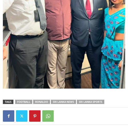
TAGS
FOOTBALL
RONALDO
SRI LANKA NEWS
SRI LANKA SPORTS