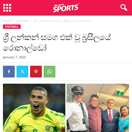
Home
Football
ශ්‍රී ලන්කන් සමග එක් වූ බ්‍රසීලයේ රොනාල්ඩෝ
FOOTBALL
ශ්‍රී ලන්කන් සමග එක් වූ බ්‍රසීලයේ
රොනාල්ඩෝ
January 7, 2025