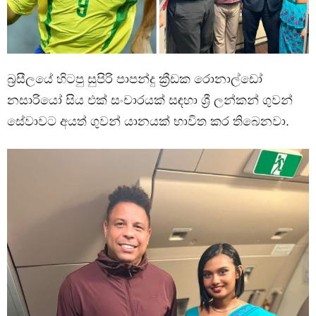
බ්‍රසීලයේ හිටපු සුපිරි පාපන්දු ක්‍රීඩක රොනාල්ඩෝ
නසාරියෝ සිය එක් සංචාරයක් සඳහා ශ්‍රී ලන්කන් ගුවන්
සේවාවට අයත් ගුවන් යානයක් භාවිත කර තිබෙනවා.