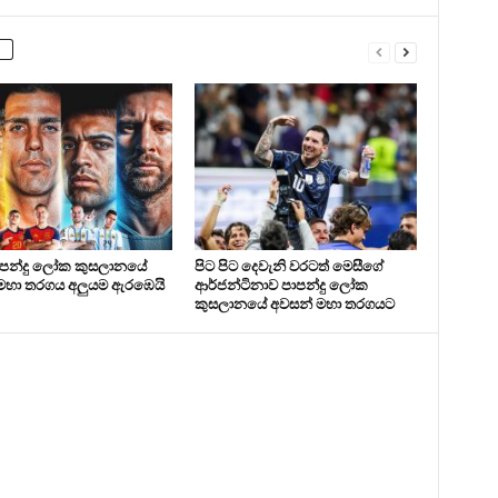
ාපන්දු ලෝක කුසලානයේ
පිට පිට දෙවැනි වරටත් මෙසීගේ
මහා තරගය අලුයම ඇරඹෙයි
ආර්ජන්ටිනාව පාපන්දු ලෝක
කුසලානයේ අවසන් මහා තරගයට