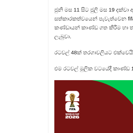
ජුනි මස 11 සිට ජුලි මස 19 දක
සත්කාරකත්වයෙන් පැවැත්වෙන fi
කණ්ඩායන් කාණ්ඩ ගත කිරීම හා 
ලැබුවා.
රටවල් 48ක් තරගාවලියට එක්වෙයි
එම රටවල් මුලික වටයේදී කාණ්ඩ 1