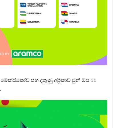
ෙක්සිකෝව සහ දකුණු අප්‍රිකාව ජුනි මස 11
.