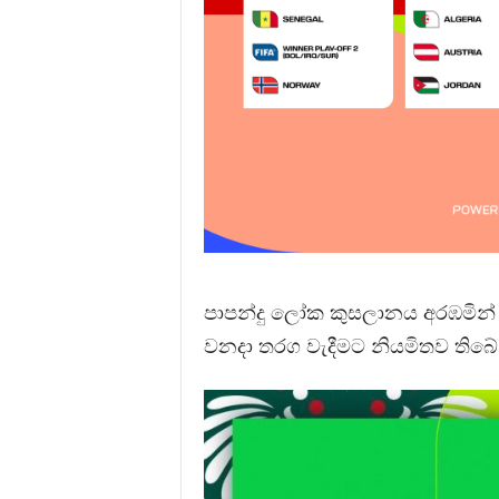
පාපන්දු ලෝක කුසලානය අරඹමින් ම
වනදා තරග වැදීමට නියමිතව තිබේ