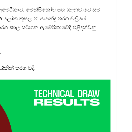
්වා ඇමෙරිකාව, මෙක්සිකෝව සහ කැනඩාවේ සම
fa ලෝක කුසලාන පාපන්දු තරගාවලියේ
තරග කාල සටහන ඇමෙරිකාවේදී එළිදක්වනු
.
2කින් තරග වදී.