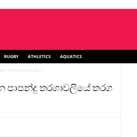
RUGBY
ATHLETICS
AQUATICS
ාවලියේ තරග කාළ සටහන එළියට
 පාපන්දු තරගාවලියේ තරග
ට