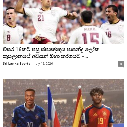
වසර 16කට පසු ස්පාඤ්ඤය පාපන්දු ලෝක
කුසලානයේ අවසන් මහා තරගයට –...
Sri Lanka Sports
-
July 15, 2026
0