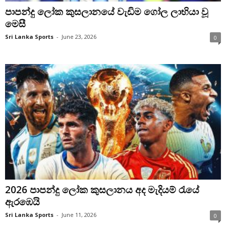
පාපන්දු ලෝක කුසලානයේ වැඩිම ගෝල ලාභියා වූ
මෙසී
Sri Lanka Sports
-
June 23, 2026
0
2026 පාපන්දු ලෝක කුසලානය අද මැදියම් රැයේ
ඇරඹෙයි
Sri Lanka Sports
-
June 11, 2026
0