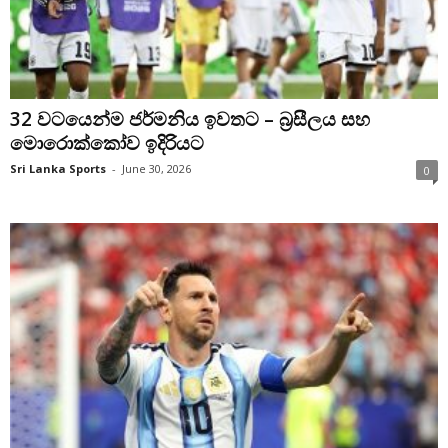
32 වටයෙන්ම ජර්මනිය ඉවතට – බ්‍රසීලය සහ
මොරොක්කෝව ඉදිරියට
Sri Lanka Sports
-
June 30, 2026
0