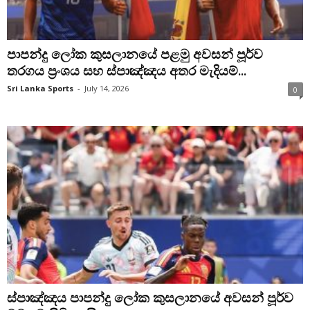
පාපන්දු ලෝක කුසලානයේ පළමු අවසන් පූර්ව
තරගය ප්‍රංශය සහ ස්පාඤ්ඤය අතර මැදියම්...
Sri Lanka Sports
-
July 14, 2026
0
ස්පාඤ්ඤය පාපන්දු ලෝක කුසලානයේ අවසන් පූර්ව