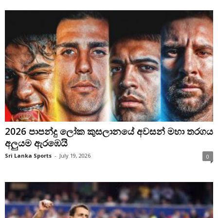
2026 පාපන්දු ලෝක කුසලානයේ අවසන් මහා තරගය
අලුයම ඇරඹෙයි
Sri Lanka Sports
-
July 19, 2026
0