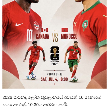
2026 පාපන්දු ලෝක කුසලානයේ අවසන් 16 දෙනාගේ
වටය අද රාත්‍රි 10.30ට ආරම්භ වෙයි.