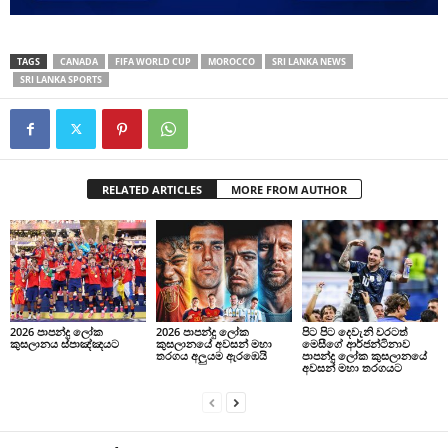
TAGS
CANADA
FIFA WORLD CUP
MOROCCO
SRI LANKA NEWS
SRI LANKA SPORTS
RELATED ARTICLES
MORE FROM AUTHOR
2026 පාපන්දු ලෝක
2026 පාපන්දු ලෝක
පිට පිට දෙවැනි වරටත්
කුසලානය ස්පාඤ්ඤයට
කුසලානයේ අවසන් මහා
මෙසීගේ ආර්ජන්ටිනාව
තරගය අලුයම ඇරඹෙයි
පාපන්දු ලෝක කුසලානයේ
අවසන් මහා තරගයට