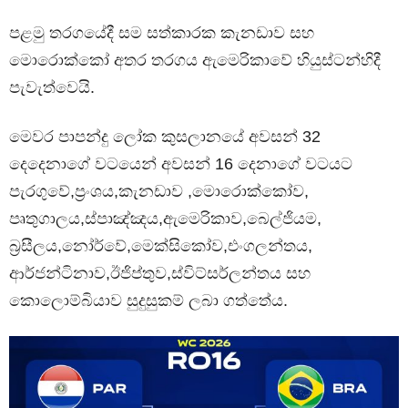
පළමු තරගයේදී සම සත්කාරක කැනඩාව සහ
මොරොක්කෝ අතර තරගය ඇමෙරිකාවේ හියුස්ටන්හිදී
පැවැත්වෙයි.
මෙවර පාපන්දු ලෝක කුසලානයේ අවසන් 32
දෙදෙනාගේ වටයෙන් අවසන් 16 දෙනාගේ වටයට
පැරගුවේ,ප්‍රංශය,කැනඩාව ,මොරොක්කෝව,
පෘතුගාලය,ස්පාඤ්ඤය,ඇමෙරිකාව,බෙල්ජියම,
බ්‍රසීලය,නෝර්වේ,මෙක්සිකෝව,එංගලන්තය,
ආර්ජන්ටිනාව,ඊජිප්තුව,ස්විට්සර්ලන්තය සහ
කොලොම්බියාව සුදුසුකම් ලබා ගත්තේය.