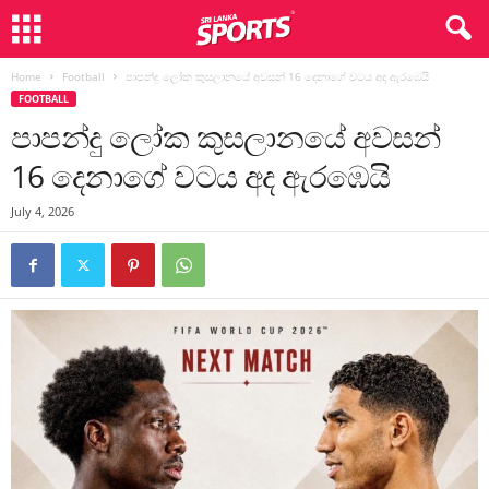
Home
Football
පාපන්දු ලෝක කුසලානයේ අවසන් 16 දෙනාගේ වටය අද ඇරඹෙයි
FOOTBALL
පාපන්දු ලෝක කුසලානයේ අවසන්
16 දෙනාගේ වටය අද ඇරඹෙයි
July 4, 2026