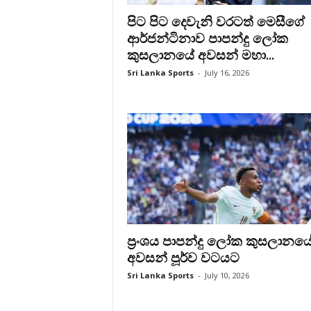
පිට පිට දෙවැනි වරටත් මෙසීගේ
ආර්ජන්ටිනාව පාපන්දු ලෝක
කුසලානයේ අවසන් මහා...
Sri Lanka Sports
-
July 16, 2026
ප්‍රංශය පාපන්දු ලෝක කුසලානය
අවසන් පූර්ව වටයට
Sri Lanka Sports
-
July 10, 2026