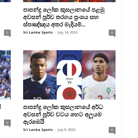
පාපන්දු ලෝක කුසලානයේ පළමු
අවසන් පූර්ව තරගය ප්‍රංශය සහ
ස්පාඤ්ඤය අතර මැදියම්...
Sri Lanka Sports
-
July 14, 2026
0
0
ේ
පාපන්දු ලෝක කුසලානයේ අර්ධ
අවසන් පූර්ව වටය හෙට අලුයම
ඇරඹෙයි
0
Sri Lanka Sports
-
July 9, 2026
0