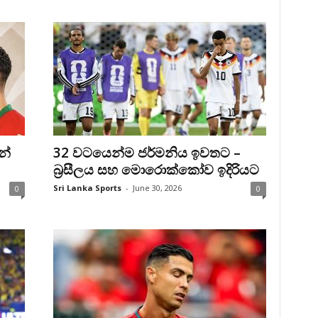
න්
32 වටයෙන්ම ජර්මනිය ඉවතට –
බ්‍රසීලය සහ මොරොක්කෝව ඉදිරියට
Sri Lanka Sports
-
June 30, 2026
0
0