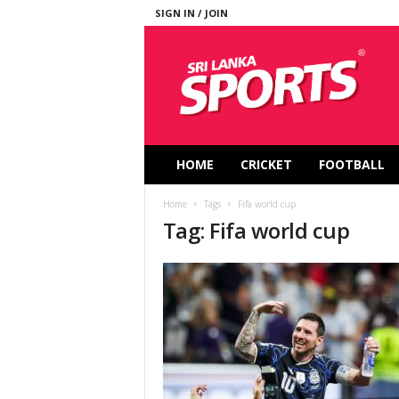
SIGN IN / JOIN
S
r
i
L
a
n
k
HOME
CRICKET
FOOTBALL
a
S
Home
Tags
Fifa world cup
p
Tag: Fifa world cup
o
r
t
s