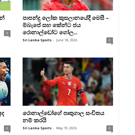
න්
පාපන්දු ලෝක කුසලානයේදී මෙසී –
ම්බැපේ සහ කේන්ට ජය
රොනාල්ඩෝට ගෝල...
0
Sri Lanka Sports
-
June 18, 2026
0
අද
රොනාල්ඩෝගේ පෘතුගාල සංචිතය
නම් කරයි
Sri Lanka Sports
-
May 19, 2026
0
0