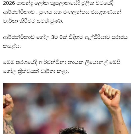
2026 පාපන්දු ලෝක කුසලානයේදී මූලික වටයේදී
ආර්ජන්ටිනාව , ප්‍රංශය සහ එංගලන්තය ජයග්‍රහණයන්
වාර්තා කිරීමට සමත් වුණා.
ආර්ජන්ටිනාව ගෝල 3ට 0ක් විදිහට ඇල්ජීරියාව පරාජය
කළේය.
මෙම තරගයේදී ආර්ජන්ටිනා නායක ලියොනල් මෙසී
ගෝල ත්‍රිත්වයක් වාර්තා කළා.