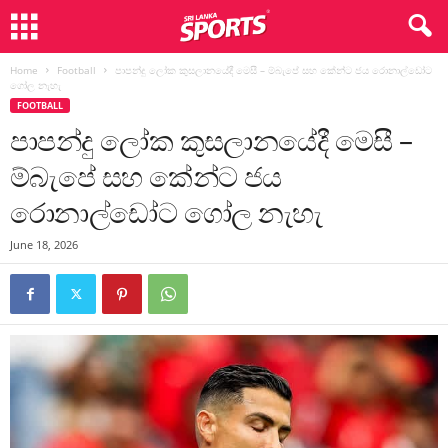
Home
Football
පාපන්දු ලෝක කුසලානයේදී මෙසී – ම්බැපේ සහ කේන්ට ජය රොනාල්ඩෝට
ගෝල නැහැ
FOOTBALL
පාපන්දු ලෝක කුසලානයේදී මෙසී –
ම්බැපේ සහ කේන්ට ජය
රොනාල්ඩෝට ගෝල නැහැ
June 18, 2026