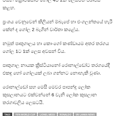
විසින් ක්‍රෝඒෂියාව ගෝල 4ට 2ක් ලෙසටත් පරාජය
කළහ.
ප්‍රංශය වෙනුවෙන් කිලියන් ම්බැපේ හා එංගලන්තයේ හැරී
කේන් ද ගෝල 2 බැගින් වාර්තා කළේය.
නමුත් පෘතුගාලය හා කොංගෝ කණ්ඩායම අතර තරගය
ගෝල 1ට 1ක් ලෙස අවසන් විය.
පෘතුගාල නායක ක්‍රිස්ටියානෝ රොනාල්ඩෝට තරගයේදී
එකඳු හෝ ගෝලයක් ලබා ගන්නට නොහැකි වුණා.
රොනාල්ඩෝ සහ මෙසී මෙවර පාපන්දු ලෝක
කුසලානයට එක්වන්නේ 6 වැනි ලෝක කුසලාන
තරගාවලිය ලෙසටයි.
TAGS
FIFA WORLD CUP
LIONEL MESSI
RONALDO
SRI LANKA NEWS