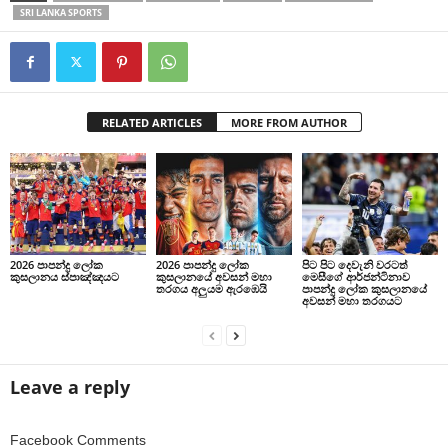
SRI LANKA SPORTS
RELATED ARTICLES
MORE FROM AUTHOR
2026 පාපන්දු ලෝක
2026 පාපන්දු ලෝක
පිට පිට දෙවැනි වරටත්
කුසලානය ස්පාඤ්ඤයට
කුසලානයේ අවසන් මහා
මෙසීගේ ආර්ජන්ටිනාව
තරගය අලුයම ඇරඹෙයි
පාපන්දු ලෝක කුසලානයේ
අවසන් මහා තරගයට
Leave a reply
Facebook Comments