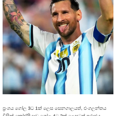
ප්‍රංශය ගෝල 3ට 1ක් ලෙස සෙනගාලයත්, එංගලන්තය